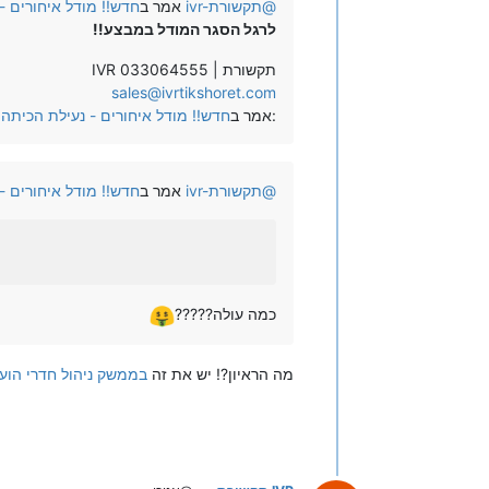
@
ivr-תקשורת
אמר ב
חדש!! מודל איחורים 
לרגל הסגר המודל במבצע!!
IVR תקשורת | 033064555
sales@ivrtikshoret.com
:
אמר ב
חדש!! מודל איחורים - נעילת הכיתה
@
ivr-תקשורת
אמר ב
חדש!! מודל איחורים 
כמה עולה?????
מה הראיון?! יש את זה
בממשק ניהול חדרי הועי