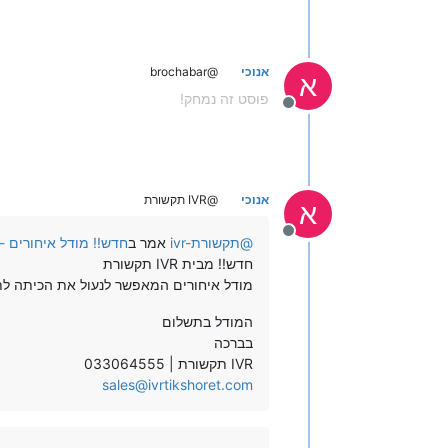
אנוכי
@brochabar
א
פוסט זה נמחק!
מנותק
אנוכי
@IVR תקשורת
א
מנותק
@
ivr-תקשורת
אמר ב
חדש!! מודל איחורים 
חדש!! מבית IVR תקשורת
מודל איחורים המאפשר לנעול את הכיתה לת
המודל בתשלום
בברכה
IVR תקשורת | 033064555
sales@ivrtikshoret.com