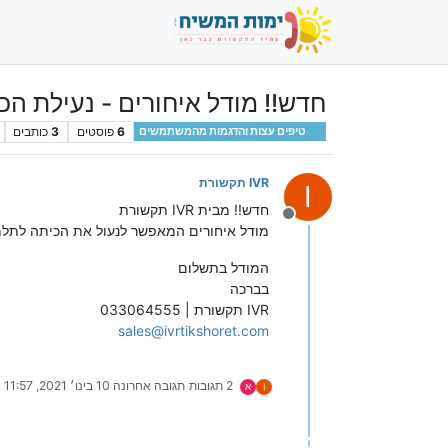
חדש!! מודל איחורים - נעילת ה
6
פוסטים
3
כותבים
טיפים עצות והדגמות מהמשתמשים
IVR תקשורת
I
חדש!! מבית IVR תקשורת
מנותק
מודל איחורים המאפשר לנעול את הכיתה לתלמ
המודל בתשלום
בברכה
IVR תקשורת | 033064555
sales@ivrtikshoret.com
2 תגובות
תגובה אחרונה
10 בינו׳ 2021, 11:57
I
א