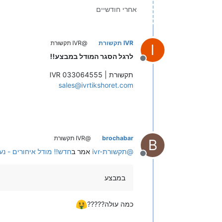
אחרי חודשיים
IVR תקשורת
@IVR תקשורת
I
לרגל הסגר המודל במבצע!!
מנותק
IVR תקשורת | 033064555
sales@ivrtikshoret.com
brochabar
@IVR תקשורת
B
@
ivr-תקשורת
אמר ב
חדש!! מודל איחורים - נ
מנותק
במבצע
כמה עולה?????