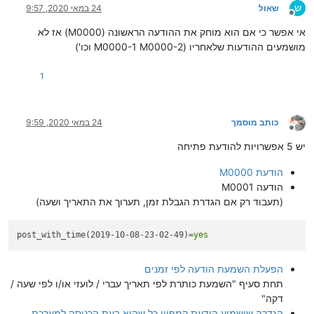
ש
שאול
24 במאי 2020, 9:57
מנותק
אי אפשר כי אם הוא מוחק את ההודעה הראשונה (M0000) אז לא
מושמעים ההודעות שלאחריו (M0000-1 M0000-2 וכו')
1
כותב מוסמך
24 במאי 2020, 9:59
מנותק
יש 5 אפשרויות להודעת פתיחה
הודעת M0000
הודעה M0001
(תעבוד רק אם הגדרת הגבלת זמן, תערוך את התאריך ושעה)
post_with_time(2019-10-08-23-02-49)=
yes
הפעלת השמעת הודעה לפי זמנים
תחת סעיף "השמעת כותרת לפי תאריך עברי / לועזי או/ו לפי שעה /
דקה"
הגדרה שישמיע הודעת קמפיין כל שהיא בעת הכניסה למערכת