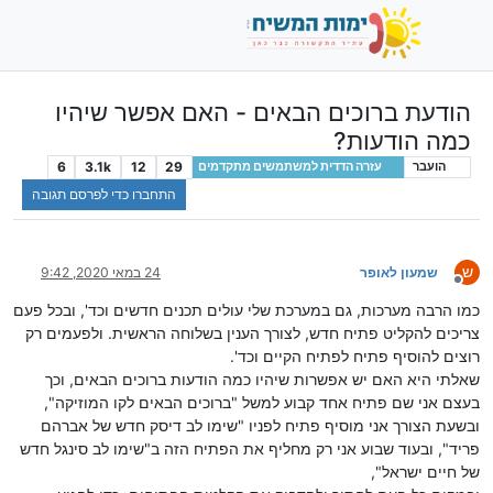
הודעת ברוכים הבאים - האם אפשר שיהיו
כמה הודעות?
6
3.1k
12
29
הועבר
עזרה הדדית למשתמשים מתקדמים
התחברו כדי לפרסם תגובה
ש
שמעון לאופר
24 במאי 2020, 9:42
מנותק
כמו הרבה מערכות, גם במערכת שלי עולים תכנים חדשים וכד', ובכל פעם
צריכים להקליט פתיח חדש, לצורך הענין בשלוחה הראשית. ולפעמים רק
רוצים להוסיף פתיח לפתיח הקיים וכד'.
שאלתי היא האם יש אפשרות שיהיו כמה הודעות ברוכים הבאים, וכך
בעצם אני שם פתיח אחד קבוע למשל "ברוכים הבאים לקו המוזיקה",
ובשעת הצורך אני מוסיף פתיח לפניו "שימו לב דיסק חדש של אברהם
פריד", ובעוד שבוע אני רק מחליף את הפתיח הזה ב"שימו לב סינגל חדש
של חיים ישראל",