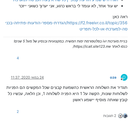
יש עוד אחד, לא עומד לי בראש כרגע, אני יערוך כשאני ייזכר
ראה כאן:
https://f2.freeivr.co.il/topic/356/הגדרת-מספר-הודעות-פתיחה-בכני
סה-למערכת-או-לכל-תפריט
בניית מערכות ivr בפלטפורמת ימות המשיח. במקצועיות ובנסיון של מעל 5 שנים!
כנסו לאתר https://icall.site123.me/
4
O
oze
24 במאי 2020, 11:37
מנותק
תגדיר את השלוחה הראשית כהשמעת קבצים שכל המקשים הם הפניות
לשלוחות שונות, הקשה על 1 היא הפניה לשלוחה 1, וכן הלאה, עכשיו כל
קובץ שאתה מוסיף יישמע ראשון
2
2 תגובות