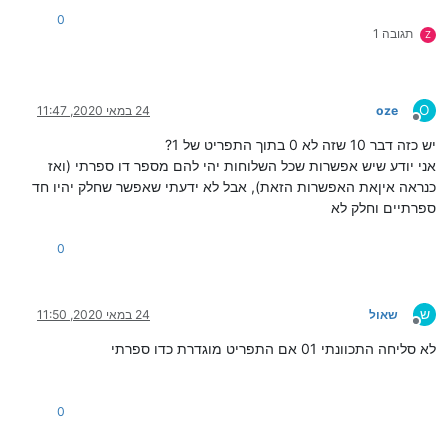
0
תגובה 1
Z
O
oze
24 במאי 2020, 11:47
מנותק
יש כזה דבר 10 שזה לא 0 בתוך התפריט של 1?
אני יודע שיש אפשרות שכל השלוחות יהי להם מספר דו ספרתי (ואז
כנראה איןאת האפשרות הזאת), אבל לא ידעתי שאפשר שחלק יהיו חד
ספרתיים וחלק לא
0
ש
שאול
24 במאי 2020, 11:50
מנותק
לא סליחה התכוונתי 01 אם התפריט מוגדרת כדו ספרתי
0