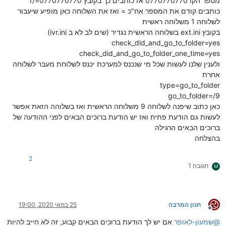
מספר הקו 0770770770 אז כותבים כך בקובץ 0770770770=/1
כותבים קודם את המספר אח"כ = ואז את השלוחה כאן מופיע שיעבור
לשלוחה 1 משלוחה ראשית
בקובץ ext.ini בשלוחה הראשית נגדיר (שים לב לא ב ivr.ini)
check_did_and_go_to_folder=yes
check_did_and_go_to_folder_one_time=yes
ולענין שלנו לעשות שכל מי שנכנס למערכת יכנס לשלוחת מעבר לשלוחה
אחרת
type=go_to_folder
go_to_folder=/9
כאן כתוב שיפנה לשלוחה 9 משלוחה הראשית ואז בשלוהה הזאת אפשר
לעשות גם הודעת פתיח ואז יש הודעת ברוכים הבאים לפני ההודעה של
ברוכים הבאים הרגילה
בהצלחה
2
תגובה 1
M
חנון המרבה
25 במאי 2020, 19:00
מנותק
@
שמעון-לאופר
אם יש לך הודעת ברוכים הבאים קבוע, זה לא חייב להיות