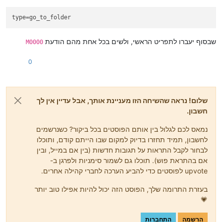
type
=go_to_folder
שבסוף יעברו לתפריט הראשי, ולשים בכל אחת מהם הודעת
M0000
0
שלום! נראה שהשיחה הזו מעניינת אותך, אבל עדיין אין לך
חשבון.
נמאס לכם לגלול בין אותם הפוסטים בכל ביקור? כשנרשמים
לחשבון, תמיד תחזרו בדיוק למקום שבו הייתם קודם, ותוכלו
לבחור לקבל התראות על תגובות חדשות (בין אם במייל, ובין
אם בהתראת פוש). תוכלו גם לשמור סימניות ולפרגן ב-
upvote לפוסטים כדי להביע הערכה לחברי קהילה אחרים.
בעזרת התרומה שלך, הפוסט הזה יכול להיות אפילו טוב יותר
💗
הרשמה
התחברות