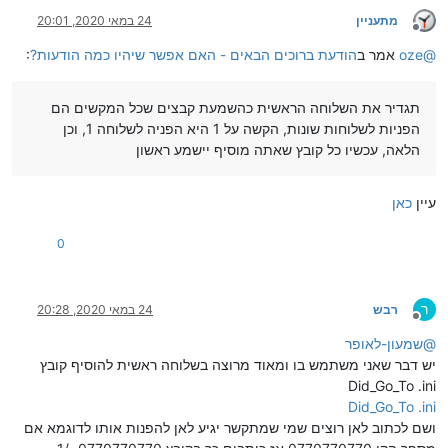
מתעניין
24 במאי 2020, 20:01
מנותק
@
oze
אמר ב
הודעת ברוכים הבאים - האם אפשר שיהיו כמה הודעות?
:
תגדיר את השלוחה הראשית כהשמעת קבצים שכל המקשים הם
הפניות לשלוחות שונות, הקשה על 1 היא הפניה לשלוחה 1, וכן
הלאה, עכשיו כל קובץ שאתה מוסיף יישמע ראשון
עיין
כאן
0
ר
רבש
24 במאי 2020, 20:28
מנותק
@
שמעון-לאופר
יש דבר שאני משתמש בו ומאוד מרוצה בשלוחה ראשית להוסיף קובץ
Did_Go_To .ini
Did_Go_To .ini
ושם לכתוב לאן רוצים שמי שמתקשר יגיע לאן להפנות אותו לדוגמא אם