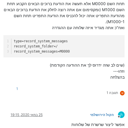
תחת השם M0000 אלא תעשה את הודעת ברוכים הבאים הקבוע תחת
השם M1000 (ומקסימום אם אתה רוצה לחלק את הודעת ברוכים הבאים
מהודעת התפריט אתה יכול להכניס את הודעת התפריט תחת השם
M1000-1).
ואח"כ אתה מגדיר איזה שלוחה עם ההגדרה
type
=record_system_messages
record_system_folder
=/
record_system_messages
=M0000
(שים לב שזה ידרוס לך את ההודעה הקודמת)
וזהו---
בהצלחה
1
תגובה 1
ש
ה
הקול הירושלמי
25 במאי 2020, 19:15
מנותק
אפשר ליצור שרשרת של שלוחות