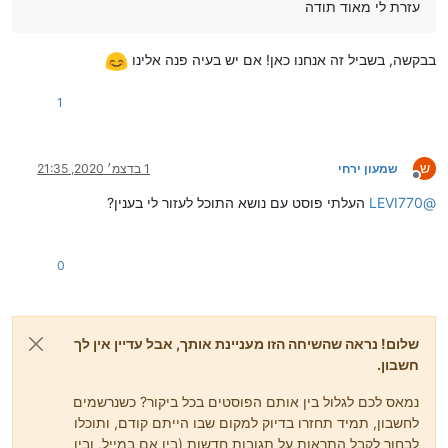
עזרת לי מאוד תודה
בבקשה, בשביל זה אנחנו כאן! אם יש בעיה פנה אלינו
1
ש
שמעון ירחי
1 בדצמ׳ 2020, 21:35
מנותק
@
LEVI770
העלתי פוסט עם נושא התוכל לעזור לי בענין?
0
שלום! נראה שהשיחה הזו מעניינת אותך, אבל עדיין אין לך
חשבון.
נמאס לכם לגלול בין אותם הפוסטים בכל ביקור? כשנרשמים
לחשבון, תמיד תחזרו בדיוק למקום שבו הייתם קודם, ותוכלו
לבחור לקבל התראות על תגובות חדשות (בין אם במייל, ובין