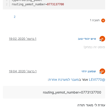
type
=routing_yemot
routing_yemot_number
=
0773137700
2
תגובה 1
ש
א
איש יהודי טוב
1 בדצמ׳ 2020, 19:02
מנותק
פוסט זה נמחק!
ש
שמעון ירחי
1 בדצמ׳ 2020, 19:04
מנותק
@
LEVI770
אמר ב
מעבר למערכת אחרת
:
routing_yemot_number=0773137700
עזרת לי מאוד תודה