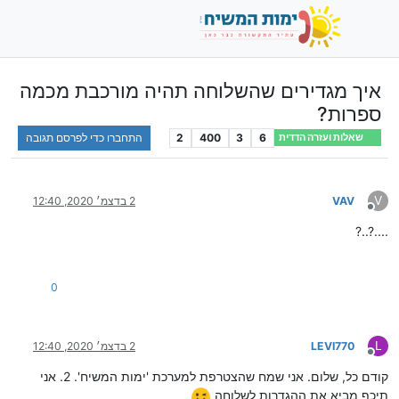
איך מגדירים שהשלוחה תהיה מורכבת מכמה
ספרות?
6
3
400
2
התחברו כדי לפרסם תגובה
שאלות ועזרה הדדית
V
VAV
2 בדצמ׳ 2020, 12:40
מנותק
?..?....
0
L
LEVI770
2 בדצמ׳ 2020, 12:40
מנותק
קודם כל, שלום. אני שמח שהצטרפת למערכת 'ימות המשיח'. 2. אני
תיכף מביא את ההגדרות לשלוחה