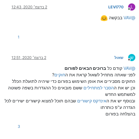
L
LEVI770
2 בדצמ׳ 2020, 12:43
מנותק
@
VAV
בבקשה
1
ש
שאול
2 בדצמ׳ 2020, 12:51
מנותק
@
VAV
קודם כל
ברוכים הבאים לפורום
לפני שאתה מתחיל לשאול קראת את ה
חוקים
?
החוקים מסבירים את אופן השימוש בפורום כדי שיהיה לתועלת הכלל
וכן יש את ה
הסבר למתחילים
ששם מובאים כל ההגדרות בשפה פשוטה
למשתמש החדש
ובנוסף יש את ה
אינדקס קישורים
שבהם תוכל למצוא קישורים ישירים לכל
הגדרה ע"פ כותרתו
בהצלחה בפורום
3