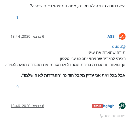
היא כתובה בצורה לא תקינה, איזה סוג זיהוי רצית שיהיה?
1
A
ASS
6 בדצמ׳ 2020, 13:44
מנותק
dudu
@
תודה שהארת את עייני
רציתי להגדיר שהזיהוי יתבצע ע"י טלפון
אך מאחר וזו הגדרת ברירת המחדל אז הסרתי את ההגדרה הזאת לגמרי.
אבל בכל זאת אני עדיין מקבל הודעה "ההגדרות לא הושלמו".
0
H
hghgh
6 בדצמ׳ 2020, 13:46
מורחק
מנותק
פוסט זה נמחק!