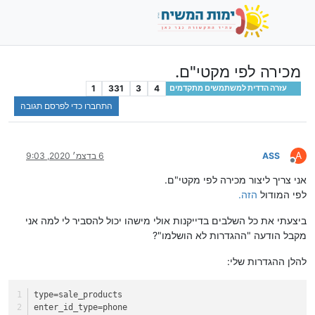
מכירה לפי מקטי"ם.
1
331
3
4
עזרה הדדית למשתמשים מתקדמים
התחברו כדי לפרסם תגובה
A
ASS
6 בדצמ׳ 2020, 9:03
מנותק
אני צריך ליצור מכירה לפי מקטי"ם.
לפי המודול
הזה.
ביצעתי את כל השלבים בדייקנות אולי מישהו יכול להסביר לי למה אני
מקבל הודעה "ההגדרות לא הושלמו"?
להלן ההגדרות שלי:
type
=sale_products
enter_id_type
=phone