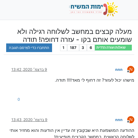
מעלה קבצים במחשב לשלוחה רגילה ולא
שומעים אותם בקו - עזרה דחופה! תודה
6
3
187
1
התחברו כדי לפרסם תגובה
שאלות ועזרה הדדית
N
nnn
9 בדצמ׳ 2020, 13:42
מנותק
מישהו יכול לעזור? זה דחוף לי מאד!!!! תודה.
0
N
nnn
9 בדצמ׳ 2020, 13:43
מנותק
ההודעה המושמעת היא שבקובץ זה עדיין אין הודעות והוא מחזיר אותי
לשלוחה הראשית. במחשב הקבצים מופיעים!