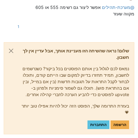
מנותק
@
מערכת-תהילים
אפשר ליצור גם רשימה 555 או 605
מקווה שעזר
1
שלום! נראה שהשיחה הזו מעניינת אותך, אבל עדיין אין לך
חשבון.
נמאס לכם לגלול בין אותם הפוסטים בכל ביקור? כשנרשמים
לחשבון, תמיד תחזרו בדיוק למקום שבו הייתם קודם, ותוכלו
לבחור לקבל התראות על תגובות חדשות (בין אם במייל, ובין
אם בהתראת פוש). תוכלו גם לשמור סימניות ולפרגן ב-
upvote לפוסטים כדי להביע הערכה לחברי קהילה אחרים.
בעזרת התרומה שלך, הפוסט הזה יכול להיות אפילו טוב יותר
💗
הרשמה
התחברות