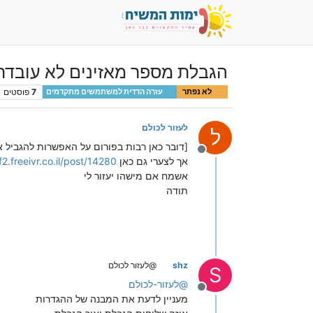
הגבלת מספר מאזינים לא עובדת
7
פוסטים
לא נפתר
עזרה הדדית למשתמשים מתקדמים
לעזור לכולם
ל
[דובר כאן רבות בפורום על האפשרות להגביל
מנותק
אך לצערי גם כאן
f2.freeivr.co.il/post/14280
אשמח אם מישהו יעזור לי
תודה
shz
@לעזור לכולם
S
@
לעזור-לכולם
מנותק
מעניין לדעת את המבנה של ההגדרות