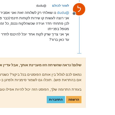
לעזור לכולם
@dudu
ל
@
dudu
נו שאלתי רק לשלוחה זאת ואני אסביר
מנותק
אני רוצה לעשות קו שירות לקוחות חינמי(כבר פ
לכן פתחתי חדר ועידה שכשהלקוח נכנס, כל זמן 
מטפל בפנייתו
אך אני צריך שרק לקוח אחד יוכל להיכנס לחדר 
עד כאן ברור?
שלום! נראה שהשיחה הזו מעניינת אותך, אבל עדיין אי
נמאס לכם לגלול בין אותם הפוסטים בכל ביקור? כשנרשמ
אם בהתראת פוש). תוכלו גם לשמור סימניות ולפרגן ב-upvote לפוסטים כדי להביע הערכה לחברי קהילה אחרים.
בעזרת התרומה שלך, הפוסט הזה יכול להיות אפילו טוב 
הרשמה
התחברות