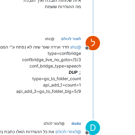
איזה שלוחות הגבלת ואיך הגבלת
מה ההגדרות ששמת
לעזור לכולם
@shz
ל
@
shz
חדר ועידה שעד שזה לא נפתח ע"י המנהל
מנותק
type=confbridge
confbridge_live_no_goto=/5/3
conf_bridge_type=speech
DUP
;;
type=go_to_folder_count
api_add_1=count=1
api_add_3=go_to_folder_big=5/9
dudu
@לעזור לכולם
D
@
לעזור-לכולם
את כל ההגדרות האלו כתבת ב