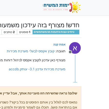
חדש! מצורף בזה עידכון משמעותי
1
פוסטים
2
כותבים
טיפים עצות והדגמות מהמשתמשים
אמת קנה
א
תגובה:
קובץ אקסס לבעלי מערכת מכירות
מנותק
מצורף כאן עדכון לקובץ אקסס לניהול דוחות מ
‏‏מערכת מכירות עדכון 3.1- עותק.accdb
שלום! נראה שהשיחה הזו מעניינת אותך, אבל עדיין אי
נמאס לכם לגלול בין אותם הפוסטים בכל ביקור? כשנרשמ
אם בהתראת פוש). תוכלו גם לשמור סימניות ולפרגן ב-upvote לפוסטים כדי להביע הערכה לחברי קהילה אחרים.