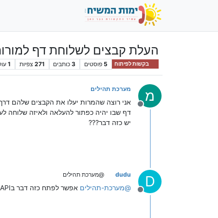
העלת קבצים לשלוחת דף למורו
5
פוסטים
3
כותבים
271
צפיות
1
עוק
בקשות לפיתוח
מערכת תהילים
מ
אני רוצה שהמרות יעלו את הקבצים שלהם דרך
מנותק
דף שבו יהיה כפתור להעלאה ולאיזה שלוחה לע
יש כזה דבר???
dudu
@מערכת תהילים
D
@
מערכת-תהילים
אפשר לפתח כזה דבר בAPI
מנותק