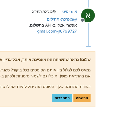
איש ימיני
@מערכת תהילים
א
@
מערכת-תהילים
מנותק
אפשרי אצלי ב-API בתשלום.
0799727@gmail.com
שלום! נראה שהשיחה הזו מעניינת אותך, אבל עדיין אי
נמאס לכם לגלול בין אותם הפוסטים בכל ביקור? כשנרשמ
אם בהתראת פוש). תוכלו גם לשמור סימניות ולפרגן ב-upvote לפוסטים כדי להביע הערכה לחברי קהילה אחרים.
בעזרת התרומה שלך, הפוסט הזה יכול להיות אפילו טוב 
הרשמה
התחברות