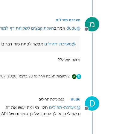
מערכת תהילים
מ
@
dudu
אמר ב
העלת קבצים לשלוחת דף למורו
מנותק
@
מערכת-תהילים
אפשר לפתח כזה דבר בAPI
וכמה יעלה??
2 תגובות
תגובה אחרונה
28 בדצמ׳ 2020, 21:07
D
א
dudu
@מערכת תהילים
D
@
מערכת-תהילים
תלוי מי ומה יעשו את זה,
מנותק
נראה לי כדאי לך לכתוב על כך בפורום של API