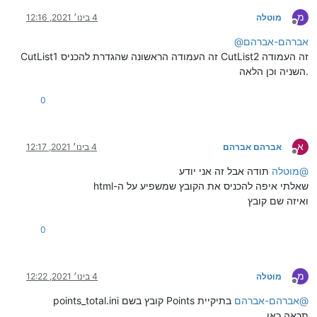
מ
מוטלה
4 בינו׳ 2021, 12:16
מנותק
אברהם-אברהם
@
CutList1 זה העמודה הראשונה שהגדרת להכניס CutList2 זה העמודה
השניה וכן הלאה.
0
א
אברהם אברהם
4 בינו׳ 2021, 12:17
מנותק
@
מוטלה
תודה אבל זה אני יודע
שאלתי איפה להכניס את הקובץ שמשפיע על ה-html
ואיזה שם קובץ
0
מ
מוטלה
4 בינו׳ 2021, 12:22
מנותק
@
אברהם-אברהם
בתיקיית Points קובץ בשם points_total.ini
תראה כאן