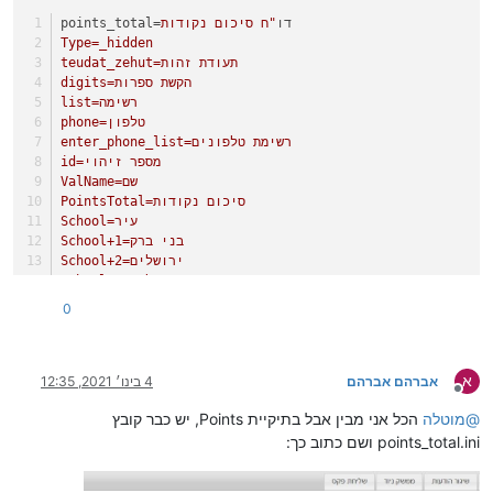
=דו
"ח סיכום נקודות
points_total
Type=_hidden
teudat_zehut=תעודת זהות
digits=הקשת ספרות
list=רשימה
phone=טלפון
enter_phone_list=רשימת טלפונים
id=מספר זיהוי
ValName=שם
PointsTotal=סיכום נקודות
School=עיר
School+1=בני ברק
School+2=ירושלים
School+3=אלעד
School+4=קריית ספר
0
School+5=אשדוד
CutList1=מספר טלפון
CutList3=בית ספר
א
CutList3+1=בית ישראל
אברהם אברהם
4 בינו׳ 2021, 12:35
מנותק
{1}
@
מוטלה
הכל אני מבין אבל בתיקיית Points, יש כבר קובץ
points_total.ini ושם כתוב כך: