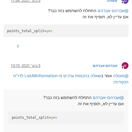
מ
מוטלה
5 בינו׳ 2021, 11:54
מנותק
@
אברהם-אברהם
התחלת להשתמש בזה כבר?
אם עדיין לא, תוסיף את זה
points_total_split
=
yes
0
א
אברהם אברהם
5 בינו׳ 2021, 13:15
מנותק
@
מוטלה
אמר ב
שאלה בהכנסת ערכים מ-ListAllInformation לדו"ח
הנקודות
:
@
אברהם-אברהם
התחלת להשתמש בזה כבר?
אם עדיין לא, תוסיף את זה
points_total_split
=
yes