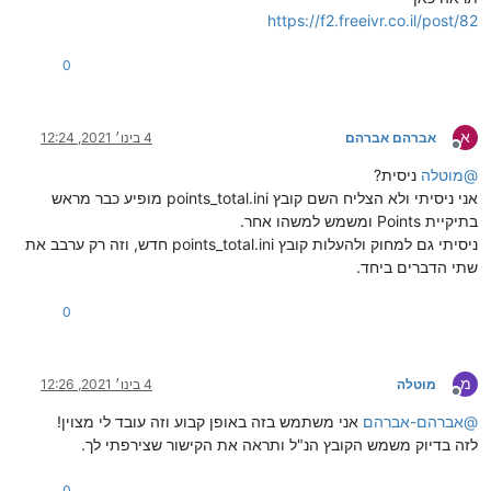
https://f2.freeivr.co.il/post/82
0
א
אברהם אברהם
4 בינו׳ 2021, 12:24
מנותק
@
מוטלה
ניסית?
אני ניסיתי ולא הצליח השם קובץ points_total.ini מופיע כבר מראש
בתיקיית Points ומשמש למשהו אחר.
ניסיתי גם למחוק ולהעלות קובץ points_total.ini חדש, וזה רק ערבב את
שתי הדברים ביחד.
0
מ
מוטלה
4 בינו׳ 2021, 12:26
מנותק
@
אברהם-אברהם
אני משתמש בזה באופן קבוע וזה עובד לי מצוין!
לזה בדיוק משמש הקובץ הנ"ל ותראה את הקישור שצירפתי לך.
0