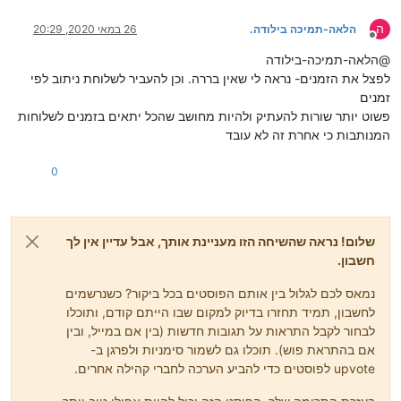
ה
הלאה-תמיכה בילודה.
26 במאי 2020, 20:29
מנותק
@הלאה-תמיכה-בילודה
לפצל את הזמנים- נראה לי שאין בררה. וכן להעביר לשלוחת ניתוב לפי
זמנים
פשוט יותר שורות להעתיק ולהיות מחושב שהכל יתאים בזמנים לשלוחות
המנותבות כי אחרת זה לא עובד
0
שלום! נראה שהשיחה הזו מעניינת אותך, אבל עדיין אין לך
חשבון.
נמאס לכם לגלול בין אותם הפוסטים בכל ביקור? כשנרשמים
לחשבון, תמיד תחזרו בדיוק למקום שבו הייתם קודם, ותוכלו
לבחור לקבל התראות על תגובות חדשות (בין אם במייל, ובין
אם בהתראת פוש). תוכלו גם לשמור סימניות ולפרגן ב-
upvote לפוסטים כדי להביע הערכה לחברי קהילה אחרים.