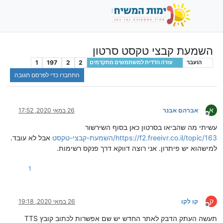
השמעת קבצי טקסט סרטון
1
197
2
2
הועבר
עזרה הדדית למשתמשים מתקדמים
התחברו כדי לפרסם תגובה
א
אברהם אבנר
26 במאי 2020, 17:52
מנותק
עשיתי מה שהביאו בסרטון כאן בסוף השירשור
https://f2.freeivr.co.il/topic/163/השמעת-קבצי-טקסט
אבל לא עובד.
למישהוא יש פיתרון. אני רוצה דווקא דרך פנקס רשימות.
1
ק
קו לקו
26 במאי 2020, 19:18
מנותק
תעשה העתק הדבק לאתר החדש יש שם אפשרות לכתוב קובץ TTS