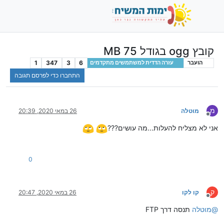
קובץ ogg בגודל 75 MB
1
347
3
6
הועבר
עזרה הדדית למשתמשים מתקדמים
התחברו כדי לפרסם תגובה
מ
מוטלה
26 במאי 2020, 20:39
מנותק
אני לא מצליח להעלות...מה עושים???
0
ק
קו לקו
26 במאי 2020, 20:47
מנותק
@
מוטלה
תנסה דרך FTP