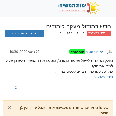
חדש במודול מעקב לימודים
1
1
345
1
התחברו כדי לפרסם תגובה
חדש במערכת
ימות המשיח
27 במאי 2020, 10:30
ימות המשיח
מנותק
כחלק מתוכנית לייעול ושיפור המודול, הוספנו את האפשרות לעדכן שלא
למדו את הדף.
כמו"כ נוספו כמה דברים קטנים במודול
כנסו לשרשור
2
שלום! נראה שהשיחה הזו מעניינת אותך, אבל עדיין אין לך
חשבון.