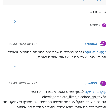
כן. אותו רעיון.
0
2 תגובות
O
O
oror053
27 במאי 2020, 19:33
מנותק
@
קו-בית-יעקב
נפק"מ למספרים שחסומים ברשימת התפוצה. שאצלך
הם לא יכנסו ואצלי הם כן. אז אולי אחליף באמת..
2
O
oror053
27 במאי 2020, 19:43
מנותק
@
קו-בית-יעקב
לבסוף פשוט הוספתי במדריך את השורה
check_template_filter_blocked_go_to=/A
הסיבה היא כדי להקל על המשתמשים החדשים. אני מעדיף שיעתיקו יותר
הגדרות לשלוחה אחת, ושלא יצטרכו להגדיר הגדרות ב2 שלוחות