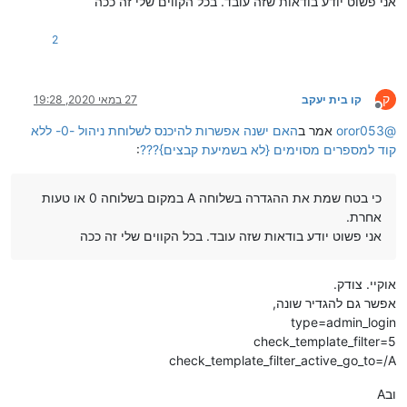
אני פשוט יודע בודאות שזה עובד. בכל הקווים שלי זה ככה
2
ק
קו בית יעקב
27 במאי 2020, 19:28
מנותק
@
oror053
אמר ב
האם ישנה אפשרות להיכנס לשלוחת ניהול -0- ללא
קוד למספרים מסוימים {לא בשמיעת קבצים}???
:
כי בטח שמת את ההגדרה בשלוחה A במקום בשלוחה 0 או טעות
אחרת.
אני פשוט יודע בודאות שזה עובד. בכל הקווים שלי זה ככה
אוקיי. צודק.
אפשר גם להגדיר שונה,
type=admin_login
check_template_filter=5
check_template_filter_active_go_to=/A
ובA