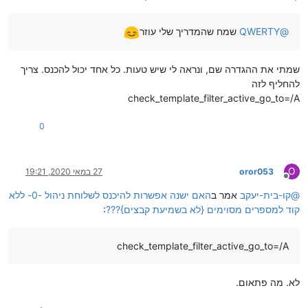
@
QWERTY
שמח שהמדריך שלי עוזר
שמתי את ההגדרה שם, ונראה לי שיש טעות. כל אחד יכול להכנס. צריך
להחליף לזה
check_template_filter_active_go_to=/A
0
O
oror053
27 במאי 2020, 19:21
מנותק
@
קו-בית-יעקב
אמר ב
האם ישנה אפשרות להיכנס לשלוחת ניהול -0- ללא
קוד למספרים מסוימים {לא בשמיעת קבצים}???
:
check_template_filter_active_go_to=/A
לא. מה פתאום.