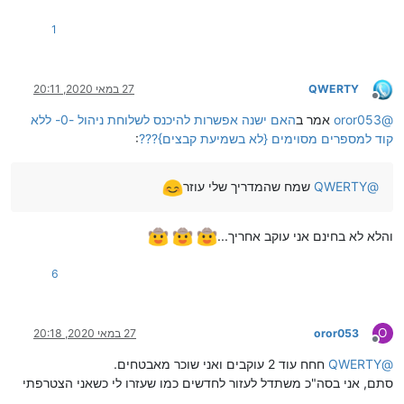
1
QWERTY
27 במאי 2020, 20:11
מנותק
@
oror053
אמר ב
האם ישנה אפשרות להיכנס לשלוחת ניהול -0- ללא
קוד למספרים מסוימים {לא בשמיעת קבצים}???
:
@
QWERTY
שמח שהמדריך שלי עוזר
והלא לא בחינם אני עוקב אחריך...
6
O
oror053
27 במאי 2020, 20:18
מנותק
@
QWERTY
חחח עוד 2 עוקבים ואני שוכר מאבטחים.
סתם, אני בסה"כ משתדל לעזור לחדשים כמו שעזרו לי כשאני הצטרפתי