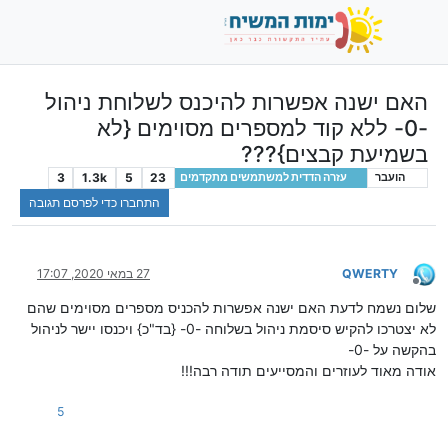
האם ישנה אפשרות להיכנס לשלוחת ניהול
-0- ללא קוד למספרים מסוימים {לא
בשמיעת קבצים}???
3
1.3k
5
23
הועבר
עזרה הדדית למשתמשים מתקדמים
התחברו כדי לפרסם תגובה
QWERTY
27 במאי 2020, 17:07
מנותק
שלום נשמח לדעת האם ישנה אפשרות להכניס מספרים מסוימים שהם
לא יצטרכו להקיש סיסמת ניהול בשלוחה -0- {בד"כ} ויכנסו יישר לניהול
בהקשה על -0-
אודה מאוד לעוזרים והמסייעים תודה רבה!!!
5