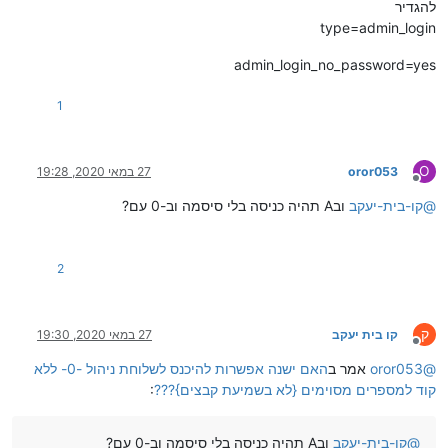
להגדיר
type=admin_login
admin_login_no_password=yes
1
O
oror053
27 במאי 2020, 19:28
מנותק
@
קו-בית-יעקב
ובA תהיה כניסה בלי סיסמה וב-0 עם?
2
ק
קו בית יעקב
27 במאי 2020, 19:30
מנותק
@
oror053
אמר ב
האם ישנה אפשרות להיכנס לשלוחת ניהול -0- ללא
קוד למספרים מסוימים {לא בשמיעת קבצים}???
:
@
קו-בית-יעקב
ובA תהיה כניסה בלי סיסמה וב-0 עם?