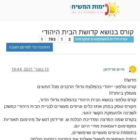
קורס בנושא קדושת הבית היהודי
1
793
1
2
עזרה הדדית למשתמשים מתקדמים
התחברו כדי לפרסם תגובה
ח
חיים פרידמן
13 בפבר׳ 2021, 19:44
מנותק
חדש!!!
קורס טלפוני ייחודי בהמלצת גדולי הרבנים מכל החוגים
מומלץ ביותר!!!
קורס טלפוני בנושא הבית היהודי בהמלצת גדולי הדור,
הקורס עוסק במתן ארגז כלים וטיפים מעשיים לבניית הבית היהודי כמשכן
לשכינה ולהעמקת הקשר הזוגי.
בקורס שמה המרצה ומדריכת הכלות ש. פרידמן דגש על מינימום תאוריות
ומקסימום דוגמאות מחיי היום יום.
בתוספת טיפים מעשיים ושימושיים,
ניתנת האפשרות לשאול שאלות את המרצה בתחום הנלמד .