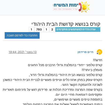
קורס בנושא קדושת הבית היהודי
1
793
1
2
עזרה הדדית למשתמשים מתקדמים
התחברו כדי לפרסם תגובה
ח
חיים פרידמן
13 בפבר׳ 2021, 19:44
מנותק
חדש!!!
קורס טלפוני ייחודי בהמלצת גדולי הרבנים מכל החוגים
מומלץ ביותר!!!
קורס טלפוני בנושא הבית היהודי בהמלצת גדולי הדור,
הקורס עוסק במתן ארגז כלים וטיפים מעשיים לבניית הבית היהודי כמשכן
לשכינה ולהעמקת הקשר הזוגי.
בקורס שמה המרצה ומדריכת הכלות ש. פרידמן דגש על מינימום תאוריות
ומקסימום דוגמאות מחיי היום יום.
בתוספת טיפים מעשיים ושימושיים,
ניתנת האפשרות לשאול שאלות את המרצה בתחום הנלמד .