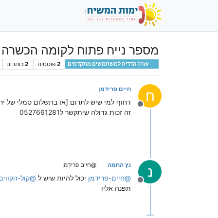
מספר נייח פתוח לקומה הכשרה
2
פוסטים
2
כותבים
עזרה הדדית למשתמשים מתקדמים
חיים פרידמן
ח
דחוף למי שיש לתרום [או בתשלום סמלי של יחי
מנותק
זה זכות גדולה שיתקשר ל0527661281
נץ החמה
@חיים פרידמן
נ
@
חיים-פרידמן
יכול להיות שיש ל
@
קול-הקווים
מנותק
תפנה אליו