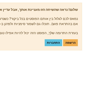
שלום! נראה שהשיחה הזו מעניינת אותך, אבל עדיין אי
נמאס לכם לגלול בין אותם הפוסטים בכל ביקור? כשנרשמ
אם בהתראת פוש). תוכלו גם לשמור סימניות ולפרגן ב-upvote לפוסטים כדי להביע הערכה לחברי קהילה אחרים.
בעזרת התרומה שלך, הפוסט הזה יכול להיות אפילו טוב 
הרשמה
התחברות