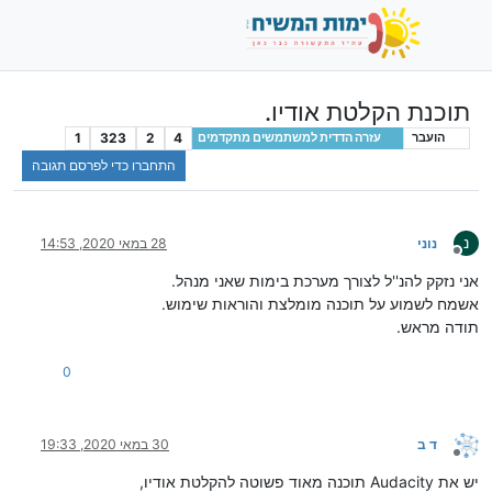
תוכנת הקלטת אודיו.
1
323
2
4
הועבר
עזרה הדדית למשתמשים מתקדמים
התחברו כדי לפרסם תגובה
נ
נוני
28 במאי 2020, 14:53
מנותק
אני נזקק להנ''ל לצורך מערכת בימות שאני מנהל.
אשמח לשמוע על תוכנה מומלצת והוראות שימוש.
תודה מראש.
0
ד ב
30 במאי 2020, 19:33
מנותק
יש את Audacity תוכנה מאוד פשוטה להקלטת אודיו,