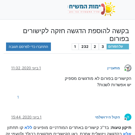
בקשה להוספת הדגשה חזקה לקישורים
בפורום
3
2
232
1
התחברו כדי לפרסם תגובה
על הפורום
מתעניין
1 ביוני 2020, 11:32
מחובר
הקישורים בפורום לא מודגשים מספיק
יש אפשרות לשנות?
1
ה
הקול הירושלמי
1 ביוני 2020, 15:44
מנותק
תיקון טעות
: בד"כ קישורים באתרים המודרניים מופיעים
ללא
קו תחתון
אלא
בהדגשה ויזואלית אחרת, כאן הקישורים מודגשים בבולד ולטעמי זה