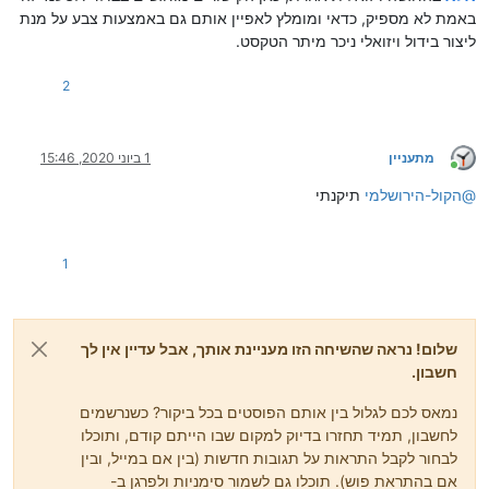
באמת לא מספיק, כדאי ומומלץ לאפיין אותם גם באמצעות צבע על מנת
ליצור בידול ויזואלי ניכר מיתר הטקסט.
2
מתעניין
1 ביוני 2020, 15:46
מחובר
@
הקול-הירושלמי
תיקנתי
1
שלום! נראה שהשיחה הזו מעניינת אותך, אבל עדיין אין לך
חשבון.
נמאס לכם לגלול בין אותם הפוסטים בכל ביקור? כשנרשמים
לחשבון, תמיד תחזרו בדיוק למקום שבו הייתם קודם, ותוכלו
לבחור לקבל התראות על תגובות חדשות (בין אם במייל, ובין
אם בהתראת פוש). תוכלו גם לשמור סימניות ולפרגן ב-