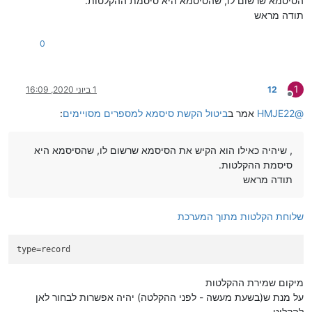
הסיסמא שרשום לו, שהסיסמא היא סיסמת ההקלטות.
תודה מראש
0
1
12
1 ביוני 2020, 16:09
מנותק
@
HMJE22
אמר ב
ביטול הקשת סיסמא למספרים מסויימים
:
, שיהיה כאילו הוא הקיש את הסיסמא שרשום לו, שהסיסמא היא
סיסמת ההקלטות.
תודה מראש
שלוחת הקלטות מתוך המערכת
type
=record
מיקום שמירת ההקלטות
על מנת ש(בשעת מעשה - לפני ההקלטה) יהיה אפשרות לבחור לאן
להקליט