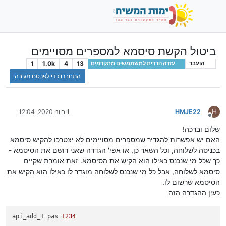
ביטול הקשת סיסמא למספרים מסויימים
1
1.0k
4
13
הועבר
עזרה הדדית למשתמשים מתקדמים
התחברו כדי לפרסם תגובה
H
HMJE22
1 ביוני 2020, 12:04
מנותק
שלום וברכה!
האם יש אפשרות להגדיר שמספרים מסויימים לא יצטרכו להקיש סיסמא
בכניסה לשלוחה, וכל השאר כן, או אפי' הגדרה שאני רושם את הסיסמא -
כך שכל מי שנכנס כאילו הוא הקיש את הסיסמא. זאת אומרת שקיים
סיסמא לשלוחה, אבל כל מי שנכנס לשלוחה מוגדר לו כאילו הוא הקיש את
הסיסמא שרשום לו.
כעין ההגדרה הזה
api_add_1
=pas=
1234