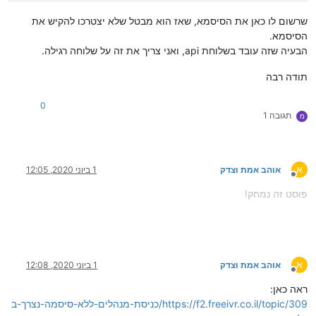
שרשום לו כאן את הסיסמא, שאז הוא מבטל שלא יצטרכו להקיש את
הסיסמא.
הבעיה שזה עובד בשלוחת api, ואני צריך את זה על שלוחה רגילה.
תודה רבה
0
תגובה 1
מ
א
אוהב אמת וצדק
1 ביוני 2020, 12:05
מנותק
פוסט זה נמחק!
א
אוהב אמת וצדק
1 ביוני 2020, 12:08
מנותק
ראה כאן:
https://f2.freeivr.co.il/topic/309/כניסת-מנהלים-ללא-סיסמה-נצרך-ב