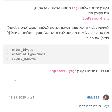
הקובץ ישמר בשלוחת
שתחת השלוחה הראשית,
Log
שם הקובץ הוא
LogPassword.ini
לתשומת לב - זה לא שומר נסיונות כניסה לשלוחה מסוג "כניסה לניהול"
אם אתה רוצה לראות מי ניסה להיכנס לניהול תוסיף בשלוחת הניהול [0
בד"כ] את הקוד:
enter_id
=
yes
enter_id_type
=phone
record_name
=
no
והכניסות יופיעו בקובץ
LogEnterID.ymgr
2
H
HMJE22
1 ביוני 2020, 18:31
מנותק
@
12
תודה רבה רבה