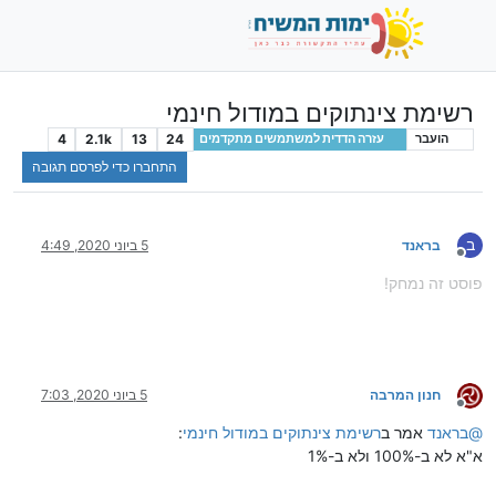
רשימת צינתוקים במודול חינמי
4
2.1k
13
24
הועבר
עזרה הדדית למשתמשים מתקדמים
התחברו כדי לפרסם תגובה
ב
בראנד
5 ביוני 2020, 4:49
מנותק
פוסט זה נמחק!
חנון המרבה
5 ביוני 2020, 7:03
מנותק
@
בראנד
אמר ב
רשימת צינתוקים במודול חינמי
:
א"א לא ב-100% ולא ב-1%