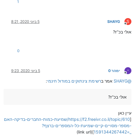
1
S
SHAYG
5 ביוני 2020, 8:21
מנותק
אולי בכ''ז?
0
י
ימהר 0
5 ביוני 2020, 9:23
מנותק
@
SHAYG
אמר ב
רשימת צינתוקים במודול חינמי
:
אולי בכ''ז?
עיין כאן
[
https://f2.freeivr.co.il/topic/610/שמיעת-כמות-החברים-בדיקה-האם
-מספר-מסויים-קיים-שמיעת-כל-המספרים-ברצף?
](link url)
_=1591344267442