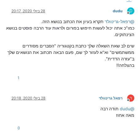
D
dudu
28 ביולי 2020, 20:17
מנותק
@
רפאל-גרינוולד
תקרא בעיון את הכתוב בנושא הזה.
כמו"כ אתה יכול לעשות חיפוש בפורום ולראות עוד הרבה פוסטים בנושא
הצינתוקים.
שים לב שאת השאלה שלך כתבת בקטגוריה "הסברים מסודרים
ממשתמשים" וא"א לעזור לך שם, פעם הבאה תכתוב את הנושאים שלך
ב"עזרה הדדית".
בהצלחה!!
1
ר
רפאל גרינוולד
28 ביולי 2020, 20:18
מנותק
@
dudu
תודה רבה
מאה אחוז
0