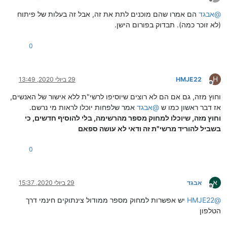
מנותק
@
אבגד
הם אמרו שהם מוכנים לתת את זה, אבל זה בעלות של פיתוח
(לא זוכר כמה). תבדוק בפורום הישן.
0
H
HMJE22
29 ביולי 2020, 13:49
מנותק
וחוץ מזה, גם אם הם לא רוצים שיוסיפו לרשי"ת ללא אישור של האנשים,
אז דבר ראשון כמו ש
@
אבגד
אמר שלפחות יוכלו לראות מי נרשם.
וחוץ מזה, שיוכלו למחוק מספר מהרשימה, בלי להוסיף חדשים, כי
בשביל להוריד מרשי"ת זה ודאי לא עושה ספאם
0
א
אבגד
29 ביולי 2020, 15:37
מנותק
@
HMJE22
יש אפשרות למחוק מספר ממודול צינתוקים חינמי דרך
הטלפון