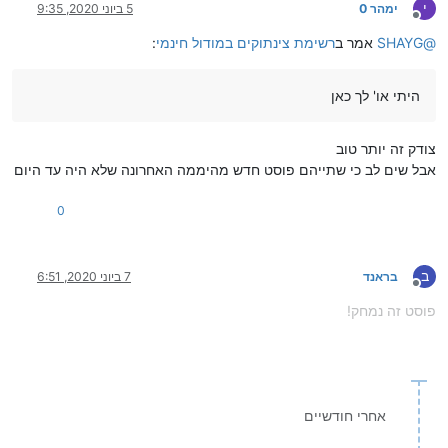
י
ימהר 0
5 ביוני 2020, 9:35
מנותק
@
SHAYG
אמר ב
רשימת צינתוקים במודול חינמי
:
היתי או' לך כאן
צודק זה יותר טוב
אבל שים לב כי שתייהם פוסט חדש מהיממה האחרונה שלא היה עד היום
0
ב
בראנד
7 ביוני 2020, 6:51
מנותק
פוסט זה נמחק!
אחרי חודשיים