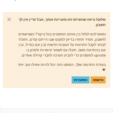
שלום! נראה שהשיחה הזו מעניינת אותך, אבל עדיין אין לך
חשבון.
נמאס לכם לגלול בין אותם הפוסטים בכל ביקור? כשנרשמים
לחשבון, תמיד תחזרו בדיוק למקום שבו הייתם קודם, ותוכלו
לבחור לקבל התראות על תגובות חדשות (בין אם במייל, ובין
אם בהתראת פוש). תוכלו גם לשמור סימניות ולפרגן ב-
upvote לפוסטים כדי להביע הערכה לחברי קהילה אחרים.
בעזרת התרומה שלך, הפוסט הזה יכול להיות אפילו טוב יותר
💗
הרשמה
התחברות