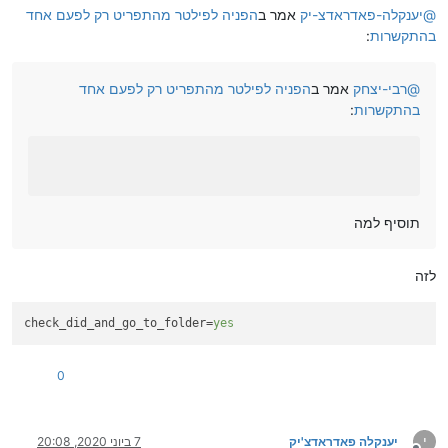
@
יענקלה-פאדראדצ-יק
אמר ב
הפניה לפילטר מהתפריט רק לפעם אחד
בהתקשרות
:
@
רבי-יצחק
אמר ב
הפניה לפילטר מהתפריט רק לפעם אחד
בהתקשרות
:
תוסיף למה
לזה
check_did_and_go_to_folder
=
yes
0
י
יענקלה פאדראדצ'יק
7 ביוני 2020, 20:08