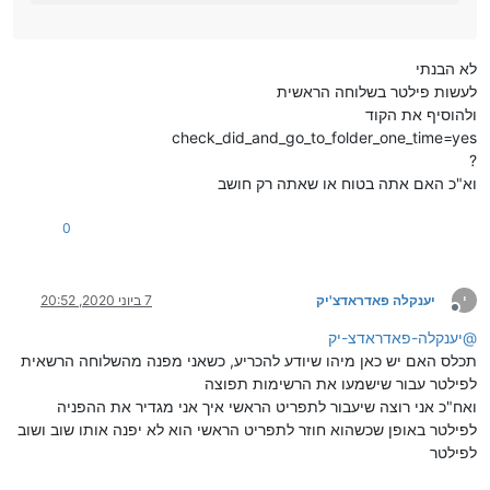
לא הבנתי
לעשות פילטר בשלוחה הראשית
ולהוסיף את הקוד
check_did_and_go_to_folder_one_time=yes
?
וא"כ האם אתה בטוח או שאתה רק חושב
0
י
יענקלה פאדראדצ'יק
7 ביוני 2020, 20:52
מנותק
@
יענקלה-פאדראדצ-יק
תכלס האם יש כאן מיהו שיודע להכריע, כשאני מפנה מהשלוחה הרשאית
לפילטר עבור שישמעו את הרשימות תפוצה
ואח"כ אני רוצה שיעבור לתפריט הראשי איך אני מגדיר את ההפניה
לפילטר באופן שכשהוא חוזר לתפריט הראשי הוא לא יפנה אותו שוב ושוב
לפילטר