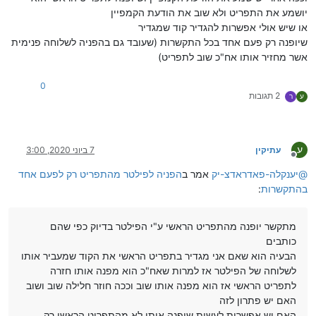
יושמע את התפריט ולא שוב את הודעת הקמפיין
או שיש אולי אפשרות להגדיר קוד שמגדיר
שיופנה רק פעם אחד בכל התקשרות (שעובד גם בהפניה לשלוחה פנימית
אשר מחזיר אותו אח"כ שוב לתפריט)
0
2 תגובות
ע
ר
ע
עתיקין
7 ביוני 2020, 3:00
מנותק
@
יענקלה-פאדראדצ-יק
אמר ב
הפניה לפילטר מהתפריט רק לפעם אחד
בהתקשרות
:
מתקשר יופנה מהתפריט הראשי ע"י הפילטר בדיוק כפי שהם
כותבים
הבעיה הוא שאם אני מגדיר בתפריט הראשי את הקוד שמעביר אותו
לשלוחה של הפילטר אז למרות שאח"כ הוא מפנה אותו חזרה
לתפריט הראשי אז הוא מפנה אותו שוב וככה חוזר חלילה שוב ושוב
האם יש פתרון לזה
האם יש אפשרות לעשות שיפנה אותו לא מהתפריט הראשי רק