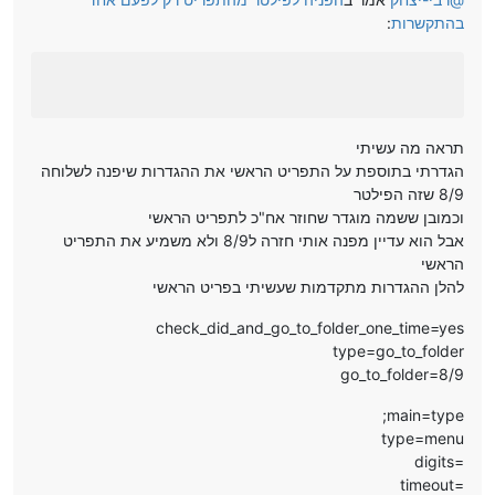
בהתקשרות
:
תראה מה עשיתי
הגדרתי בתוספת על התפריט הראשי את ההגדרות שיפנה לשלוחה
8/9 שזה הפילטר
וכמובן ששמה מוגדר שחוזר אח"כ לתפריט הראשי
אבל הוא עדיין מפנה אותי חזרה ל8/9 ולא משמיע את התפריט
הראשי
להלן ההגדרות מתקדמות שעשיתי בפריט הראשי
check_did_and_go_to_folder_one_time=yes
type=go_to_folder
go_to_folder=8/9
;main=type
type=menu
digits=
timeout=