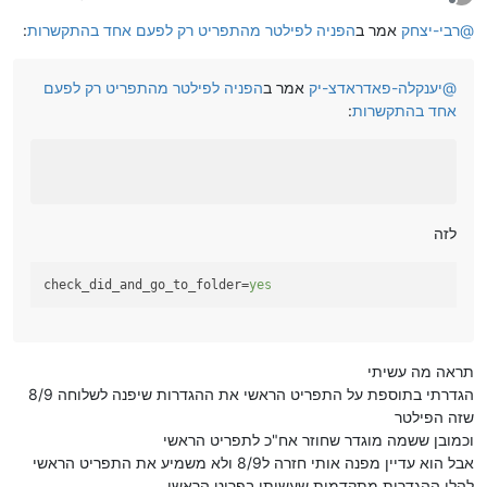
מנותק
@
רבי-יצחק
אמר ב
הפניה לפילטר מהתפריט רק לפעם אחד בהתקשרות
:
@
יענקלה-פאדראדצ-יק
אמר ב
הפניה לפילטר מהתפריט רק לפעם
אחד בהתקשרות
:
לזה
check_did_and_go_to_folder
=
yes
תראה מה עשיתי
הגדרתי בתוספת על התפריט הראשי את ההגדרות שיפנה לשלוחה 8/9
שזה הפילטר
וכמובן ששמה מוגדר שחוזר אח"כ לתפריט הראשי
אבל הוא עדיין מפנה אותי חזרה ל8/9 ולא משמיע את התפריט הראשי
להלן ההגדרות מתקדמות שעשיתי בפריט הראשי