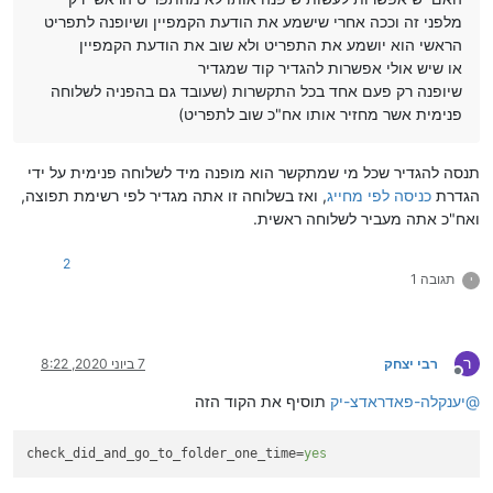
מלפני זה וככה אחרי שישמע את הודעת הקמפיין ושיופנה לתפריט
הראשי הוא יושמע את התפריט ולא שוב את הודעת הקמפיין
או שיש אולי אפשרות להגדיר קוד שמגדיר
שיופנה רק פעם אחד בכל התקשרות (שעובד גם בהפניה לשלוחה
פנימית אשר מחזיר אותו אח"כ שוב לתפריט)
תנסה להגדיר שכל מי שמתקשר הוא מופנה מיד לשלוחה פנימית על ידי
הגדרת
כניסה לפי מחייג
, ואז בשלוחה זו אתה מגדיר לפי רשימת תפוצה,
ואח"כ אתה מעביר לשלוחה ראשית.
2
תגובה 1
י
ר
רבי יצחק
7 ביוני 2020, 8:22
מנותק
@
יענקלה-פאדראדצ-יק
תוסיף את הקוד הזה
check_did_and_go_to_folder_one_time
=
yes