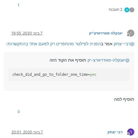
1
2 תגובות
י
ש
י
יענקלה פאדראדצ'יק
7 ביוני 2020, 19:55
מנותק
@
רבי-יצחק
אמר ב
הפניה לפילטר מהתפריט רק לפעם אחד בהתקשרות
:
@
יענקלה-פאדראדצ-יק
תוסיף את הקוד הזה
check_did_and_go_to_folder_one_time
=
yes
תוסיף למה
0
ר
רבי יצחק
7 ביוני 2020, 20:01
מנותק