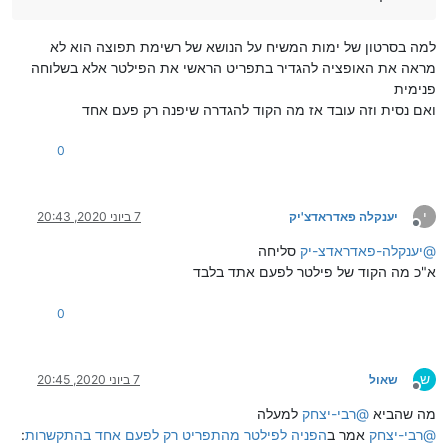
למה בסרטון של ימות המשיח על הנושא של רשימת תפוצה הוא לא
מראה את האופציה להגדיר בתפריט הראשי את הפילטר אלא בשלוחה
פנימית
ואם נסית וזה עובד אז מה הקוד להגדרה שיפנה רק פעם אחד
0
י
יענקלה פאדראדצ'יק
7 ביוני 2020, 20:43
מנותק
@
יענקלה-פאדראדצ-יק
סליחה
א"כ מה הקוד של פילטר לפעם אתד בלבד
0
ש
שאול
7 ביוני 2020, 20:45
מנותק
מה שהביא
@
רבי-יצחק
למעלה
@
רבי-יצחק
אמר ב
הפניה לפילטר מהתפריט רק לפעם אחד בהתקשרות
: