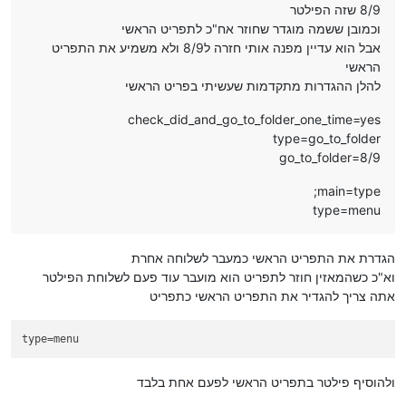
8/9 שזה הפילטר
וכמובן ששמה מוגדר שחוזר אח"כ לתפריט הראשי
אבל הוא עדיין מפנה אותי חזרה ל8/9 ולא משמיע את התפריט
הראשי
להלן ההגדרות מתקדמות שעשיתי בפריט הראשי
check_did_and_go_to_folder_one_time=yes
type=go_to_folder
go_to_folder=8/9
;main=type
type=menu
הגדרת את התפריט הראשי כמעבר לשלוחה אחרת
וא"כ כשהמאזין חוזר לתפריט הוא מועבר עוד פעם לשלוחת הפילטר
אתה צריך להגדיר את התפריט הראשי כתפריט
type
=menu
ולהוסיף פילטר בתפריט הראשי לפעם אחת בלבד