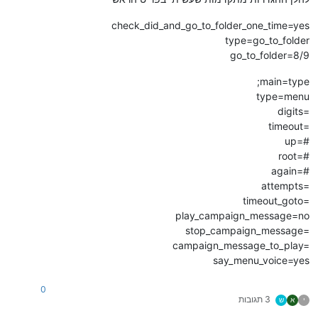
check_did_and_go_to_folder_one_time=yes
type=go_to_folder
go_to_folder=8/9
;main=type
type=menu
digits=
timeout=
up=#
root=#
again=#
attempts=
timeout_goto=
play_campaign_message=no
stop_campaign_message=
campaign_message_to_play=
say_menu_voice=yes
0
3 תגובות
י
א
ש