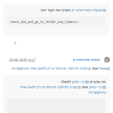
@
יענקלה-פאדראדצ-יק
תוסיף את הקוד הזה
check_did_and_go_to_folder_one_time
=
yes
0
י
יענקלה פאדראדצ'יק
7 ביוני 2020, 20:48
מנותק
@
שאול
אמר ב
הפניה לפילטר מהתפריט רק לפעם אחד בהתקשרות
:
מה שהביא
@
רבי-יצחק
למעלה
@
רבי-יצחק
אמר ב
הפניה לפילטר מהתפריט רק לפעם אחד
בהתקשרות
: