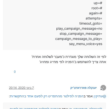
up=#
root=#
again=#
attempts=
timeout_goto=
play_campaign_message=no
stop_campaign_message=
campaign_message_to_play=
say_menu_voice=yes
לפי זה השלוחה שלך מוגדרת כ'מעבר לשלוחה אחרת'
אתה צריך להשתמש ב'הפניה לפי מחייג ומחויג'
0
י
יענקלה פאדראדצ'יק
7 ביוני 2020, 20:14
מנותק
@
עתיקין
אמר ב
הפניה לפילטר מהתפריט רק לפעם אחד בהתקשרות
:
@
יענקלה-פאדראדצ-יק
אמר ב
הפניה לפילטר מהתפריט רק לפעם