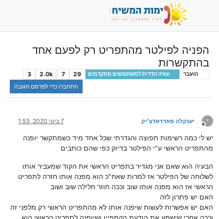
הפניה לפילטר מהתפריט רק לפעם אחד
בהתקשרות
3
2.0k
7
29
הועבר
עזרה הדדית למשתמשים מתקדמים
התחברו כדי לפרסם תגובה
י
יענקלה פאדראדצ'יק
7 ביוני 2020, 1:53
מנותק
יש לי כמה רשימות תפוצה והגדרתי שכל אחד מיד כשמתקשר יופנה
מהתפריט הראשי ע"י הפילטר בדיוק כפי שהם כותבים
הבעיה הוא שאם אני מגדיר בתפריט הראשי את הקוד שמעביר אותו
לשלוחה של הפילטר אז למרות שאח"כ הוא מפנה אותו חזרה לתפריט
הראשי אז הוא מפנה אותו שוב וככה חוזר חלילה שוב ושוב
האם יש פתרון לזה
האם יש אפשרות לעשות שיפנה אותו לא מהתפריט הראשי רק מלפני זה
וככה אחרי שישמע את הודעת הקמפיין ושיופנה לתפריט הראשי הוא