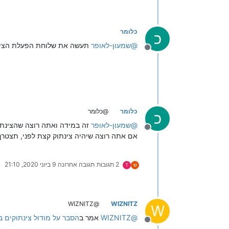
כלומר
כ
@
שמעון-לאופר
תעשה את שלוחת הפעלת הצינתו
מנותק
כלומר
@כלומר
כ
@
שמעון-לאופר
זה במידה ואתה רוצה שהצינתו
מנותק
אם אתה רוצה שיהיה צינתוק קצת לפני, תצטרך
2 תגובות
תגובה אחרונה
9 ביוני 2020, 21:10
ש
T
@WIZNITZ
WIZNITZ
W
@
WIZNITZ
אמר ב
הסבר על מודול צינתוקים ב
מנותק