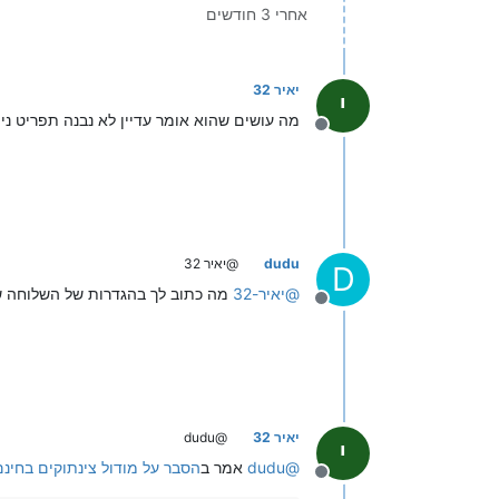
אחרי 3 חודשים
יאיר 32
י
מה עושים שהוא אומר עדיין לא נבנה תפריט ניה
מנותק
dudu
@יאיר 32
D
@
יאיר-32
מה כתוב לך בהגדרות של השלוחה ש
מנותק
יאיר 32
@dudu
י
@
dudu
אמר ב
הסבר על מודול צינתוקים בחינם
מנותק