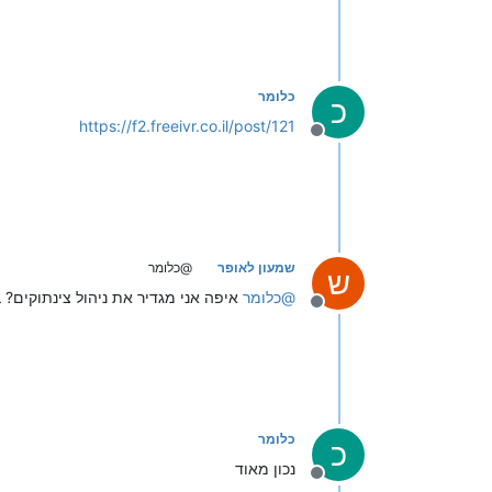
כלומר
כ
https://f2.freeivr.co.il/post/121
מנותק
שמעון לאופר
@כלומר
ש
@
כלומר
איפה אני מגדיר את ניהול צינתוקים?
מנותק
כלומר
כ
נכון מאוד
מנותק