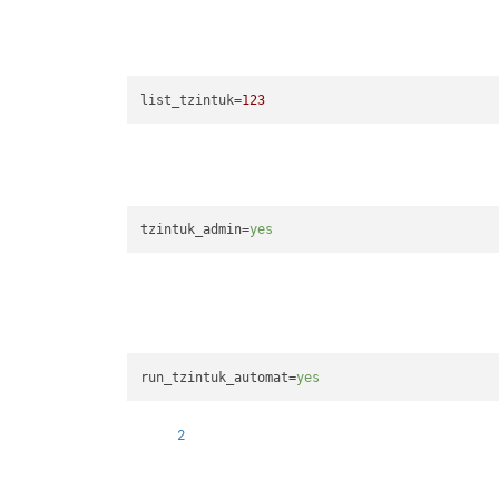
list_tzintuk
=
123
tzintuk_admin
=
yes
run_tzintuk_automat
=
yes
2