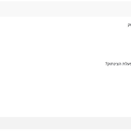
ק
עלת הצינתוק?