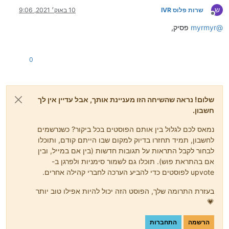
ש
שרות פלוס IVR
10 באוק׳ 2021, 9:06
מנותק
@
myrmyr
פסיק,
0
שלום! נראה שהשיחה הזו מעניינת אותך, אבל עדיין אין לך
חשבון.
נמאס לכם לגלול בין אותם הפוסטים בכל ביקור? כשנרשמים
לחשבון, תמיד תחזרו בדיוק למקום שבו הייתם קודם, ותוכלו
לבחור לקבל התראות על תגובות חדשות (בין אם במייל, ובין
אם בהתראת פוש). תוכלו גם לשמור סימניות ולפרגן ב-
upvote לפוסטים כדי להביע הערכה לחברי קהילה אחרים.
בעזרת התרומה שלך, הפוסט הזה יכול להיות אפילו טוב יותר
💗
הרשמה
התחברות