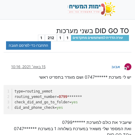
DID GO TO בשני מערכות
1
212
1
1
עזרה הדדית למשתמשים מתקדמים
התחברו כדי לפרסם תגובה
א
אבוב
15 באוק׳ 2021, 10:16
מנותק
יש לי מערכת ******0747 ושם מוגדר בתפריט ראשי
type
=routing_yemot
routing_yemot_number
=
0799
*******
check_did_and_go_to_folder
=
yes
did_and_phone_check
=
yes
שיעביר את כולם למערכת ******0799
ואת המספר שלי משאיר במערכת בשלוחה 1 במערכת ******0747
בDID GO TO