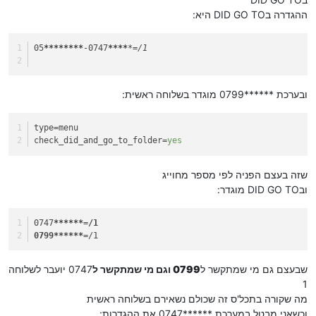
ההגדרה בDID GO TO היא:
05
****
****
-0747
****
*=/1
ובערכת ******0799 מוגדר בשלוחה ראשית:
type
=menu
check_did_and_go_to_folder
=
yes
שזה בעצם הפניה לפי מספר מחוייג
ובDID GO TO מוגדר:
0747
****
**=/1
0799**
****
=/1
שבעצם גם מי שמתקשר ל
0799 וגם מי שמתקשר ל
0747 יועבר לשלוחה
1
מה שקורה בתכל'ס זה שכולם נשאירם בשלוחה ראשית
וכשאני מבטל במערכת ******0747 את ההגדרות: