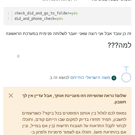
check_did_and_go_to_folder
=
yes
did_and_phone_check
=
yes
זה כן עובד אבל אני רוצה שאני יועבר לשלוחה פנימית במערכת הראשונה
למה???
0
משה הישראלי
התייחס
לנושא זה ב
מ
שלום! נראה שהשיחה הזו מעניינת אותך, אבל עדיין אין לך
חשבון.
נמאס לכם לגלול בין אותם הפוסטים בכל ביקור? כשנרשמים
לחשבון, תמיד תחזרו בדיוק למקום שבו הייתם קודם, ותוכלו
לבחור לקבל התראות על תגובות חדשות (בין אם במייל, ובין
אם בהתראת פוש). תוכלו גם לשמור סימניות ולפרגן ב-