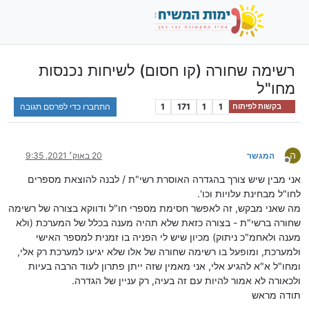
רשימה שחורה (קו חסום) לשיחות נכנסות
מחו"ל
1
1
171
1
התחברו כדי לפרסם תגובה
בקשות לפיתוח
ה
המגשר
20 באוק׳ 2021, 9:35
מנותק
אני מבין שיש צורך בהגדרה האוסרת רשי"ת / לבנה להוצאת מספרים
לחו"ל מבחינת עלויות וכו'.
מה שאני מבקש, זה לאפשר חסימת מספרי חו"ל ודווקא בצורה של רשימה
שחורה ברשי"ת - בצורה כזאת שלא תהיה מענה בכלל של המערכת (ולא
מענה ולאחמ"כ ניתוק) מכיון שיש לי הפניה בו זמנית למספר האישי
ולמערכת, ומופעל בו רשימה שחורה של אלו שלא יגיעו למערכת רק אלי,
ומחו"ל א"א להגיע אלי, אני מאמין שזה ייתן פתרון לעוד הרבה בעיות
ולכאורה לא אמור להיות עם זה בעיה, רק עניין של הגדרה.
תודה מראש