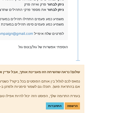
ניתן לבחור
פרק ואיזה פרק
ניתן לבחור
את מספר פרקי התהילים שתרצו
משמיע כמע פעמים התחילו תהילים במערכת 
משמיע כמע פעמים סימו תהילים במערכת
לפרטים שלח אימייל
mcampaign@gmail.com
הוספתי אפשרות של גול/בונוס גול
שלום! נראה שהשיחה הזו מעניינת אותך, אבל עדיין אי
נמאס לכם לגלול בין אותם הפוסטים בכל ביקור? כשנרשמ
אם בהתראת פוש). תוכלו גם לשמור סימניות ולפרגן ב-upvote לפוסטים כדי להביע הערכה לחברי קהילה אחרים.
בעזרת התרומה שלך, הפוסט הזה יכול להיות אפילו טוב 
הרשמה
התחברות