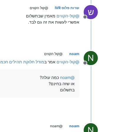
שרות פלוס IVR
@קול הקווים
ש
@
קול-הקווים
מאמין שבתשלום
מנותק
אפשרי לעשות את זה גם לבד.
noam
@קול הקווים
N
@
קול-הקווים
אמר ב
מודל חלוקת תהילים חכמ
מנותק
@
noam
כמה עולה?
או שזה בחינם?
בתשלום
@noam
noam
N