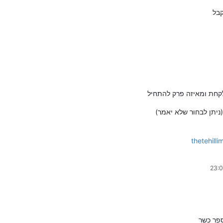
קבל
חת ומאיזה פרק להתחיל
יתן לבחור שלא יאמר)
thetehil
פר כשר