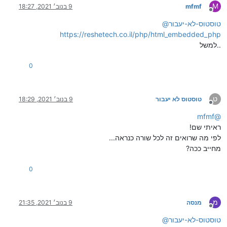
M
mfmf
9 בנוב׳ 2021, 18:27
מנותק
טוסטוס-לא-יעבור
@
https://reshetech.co.il/php/html_embedded_php
למשל..
0
ט
טוסטוס לא יעבור
9 בנוב׳ 2021, 18:29
מנותק
mfmf
@
ראיתי שם!
לפי מה שרואים זה לכל שורה כנראה...
מחייב ככה?
0
מ
מנסה
9 בנוב׳ 2021, 21:35
מנותק
טוסטוס-לא-יעבור
@