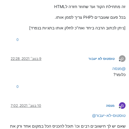
זה מתחילת הקוד ועד שחוזר חזרה לHTML
בכל פעם שעוברים לPHP צריך לסמן אותו.
[ניתן לכתוב הרבה ביחד ואח"כ לחלק אותו בתגיות בנפרד]
0
ט
טוסטוס לא יעבור
9 בנוב׳ 2021, 22:28
מנותק
@
מנסה
כלומר?
0
מ
מנסה
10 בנוב׳ 2021, 7:02
מנותק
טוסטוס-לא-יעבור
@
שאם יש לך חישוובים רבים וכו' תוכל להכניס הכל במקום אחד ורק את