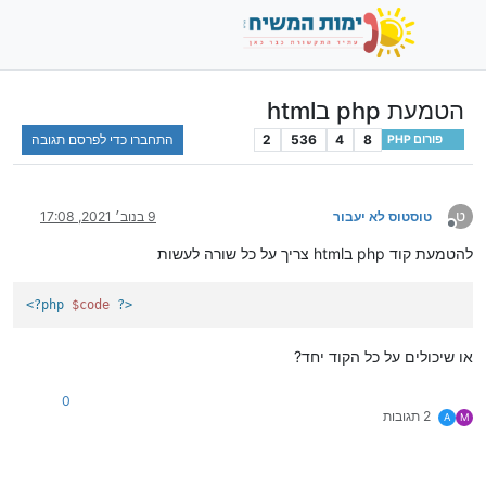
הטמעת php בhtml
8
4
536
2
התחברו כדי לפרסם תגובה
פורום PHP
ט
טוסטוס לא יעבור
9 בנוב׳ 2021, 17:08
מנותק
להטמעת קוד php בhtml צריך על כל שורה לעשות
<?php
$code
?>
או שיכולים על כל הקוד יחד?
0
2 תגובות
A
M