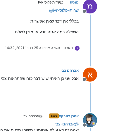
מנסה
@שרות פלוס IVR
מ
שרות-פלוס-ivr
@
מנותק
בכללי אין דבר שאין אפשרות
השאלה כמה אתה יודע או מוכן לשלם
תגובה 1
תגובה אחרונה
25 בנוב׳ 2021, 14:32
נ
אברהם צבי
א
אבל אני כן ראיתי שיש דבר כזה שהתראות צבי אדום (033044400) בשלוחה 7 עולה אוטומטי ההודעו
מנותק
אהרן שובקס
@אברהם צבי
ניהול
@
אברהם-צבי
מנותק
שמה זה לא עולה אוטומטי מישהו מכניס את הה