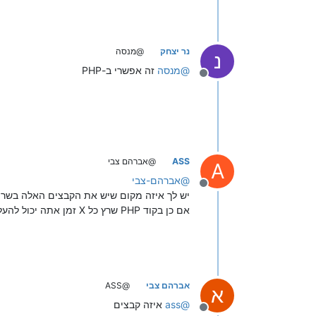
נר יצחק
@מנסה
נ
@
מנסה
זה אפשרי ב-PHP
מנותק
ASS
@אברהם צבי
A
@
אברהם-צבי
מנותק
יש לך איזה מקום שיש את הקבצים האלה בשר
אם כן בקוד PHP שרץ כל X זמן אתה יכול להעלות לשלוחה דרך ה API.
אברהם צבי
@ASS
א
@
ass
איזה קבצים
מנותק