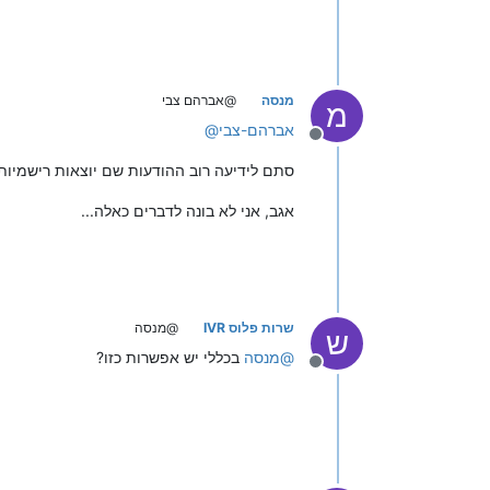
מנסה
@אברהם צבי
מ
אברהם-צבי
@
מנותק
סתם לידיעה רוב ההודעות שם יוצאות רישמיות
אגב, אני לא בונה לדברים כאלה...
שרות פלוס IVR
@מנסה
ש
@
מנסה
בכללי יש אפשרות כזו?
מנותק