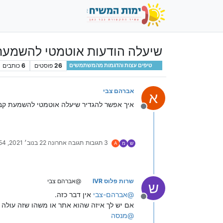
שיעלה הודעות אוטמטי להשמעת
26
פוסטים
6
כותבים
טיפים עצות והדגמות מהמשתמשים
אברהם צבי
א
איך אפשר להגדיר שיעלה אוטמטי להשמעת קבצ
מנותק
3 תגובות
תגובה אחרונה
22 בנוב׳ 2021, 10:54
ש
מ
A
שרות פלוס IVR
@אברהם צבי
ש
@
אברהם-צבי
אין דבר כזה.
מנותק
אם יש לך איזה שהוא אתר או משהו שזה עולה אוט
@
מנסה