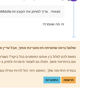
מנותק
מצאתי . צריך למחוק את הקובץ ExaminationAmericanMiddle.ini (רצוי לגבות לפני)
זה מה שאמרתי
שלום! נראה שהשיחה הזו מעניינת אותך, אבל עדיין אי
נמאס לכם לגלול בין אותם הפוסטים בכל ביקור? כשנרשמ
אם בהתראת פוש). תוכלו גם לשמור סימניות ולפרגן ב-upvote לפוסטים כדי להביע הערכה לחברי קהילה אחרים.
בעזרת התרומה שלך, הפוסט הזה יכול להיות אפילו טוב 
הרשמה
התחברות