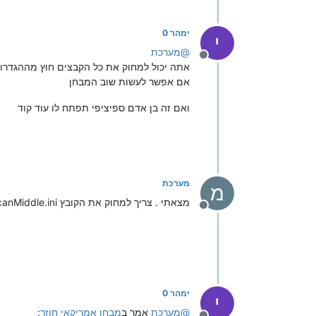
ימהר 0
י
@
מערכת
מנותק
אתה יכול למחוק את כל הקבצים חוץ מההגדרות
אם אפשר לעשות שוב המבחן
ואם זה בן אדם ספיציפי תפתח לו עוד קוד
מערכת
מ
מצאתי . צריך למחוק את הקובץ ExaminationAmericanMiddle.ini (רצוי לגבות לפני)
מנותק
ימהר 0
י
@
מערכת
אמר ב
מבחן אמריקאי חוזר
: