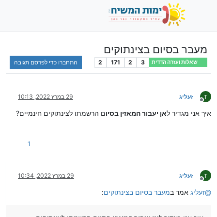
מעבר בסיום בצינתוקים
3
2
171
2
התחברו כדי לפרסם תגובה
שאלות ועזרה הדדית
ז
זעליג
29 במרץ 2022, 10:13
מנותק
איך אני מגדיר ל
אן יעבור המאזין בסיו
ם הרשמתו לצינתוקים חינמיים?
1
ז
זעליג
29 במרץ 2022, 10:34
מנותק
@
זעליג
אמר ב
מעבר בסיום בצינתוקים
: