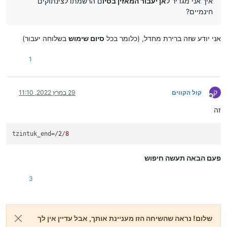
איך אני מגדיר ל
אן יעבור המאזין בסיו
ם הרשמתו לצינתוקים
חינמיים?
אני יודע שזה ברירת מחדל, (כלומר בכל
סיום שימוש
בשלוחה יעבור)
1
ק
קול הקווים
29 במרץ 2022, 11:10
מנותק
זה
tzintuk_end
=/
2
/
8
פעם הבאה תעשה חיפוש
3
שלום! נראה שהשיחה הזו מעניינת אותך, אבל עדיין אין לך