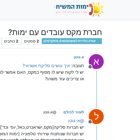
חברת מקס עובדים עם ימות?
2
פוסטים
2
כותבים
עזרה הדדית למשתמשים מתקדמים
א גוטן
א
תגובה:
איך עושים סליקת אשראי?
מנותק
יש לי לקוח שיש לו מסוף במקס, האם אפשר לח
או צריכים עוד משהו?
לעזור לכולם
@א גוטן
ל
@
א-גוטן
מנותק
יש חברות סליקה[מקס,ישראכרט,כאל,יופי וכד']
יש חברות שנותנות שירותי טלפוניה [ימות המש