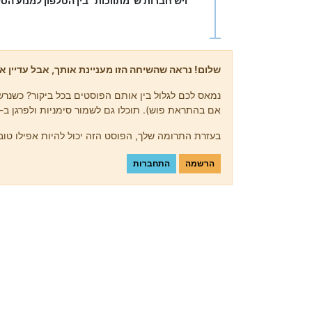
ויש חברות ש"מתווכות" בין הטלפון למנוע הסל
שלום! נראה שהשיחה הזו מעניינת אותך, אבל עדיין אי
נמאס לכם לגלול בין אותם הפוסטים בכל ביקור? כשנרשמ
אם בהתראת פוש). תוכלו גם לשמור סימניות ולפרגן ב-upvote לפוסטים כדי להביע הערכה לחברי קהילה אחרים.
בעזרת התרומה שלך, הפוסט הזה יכול להיות אפילו טוב 
הרשמה
התחברות