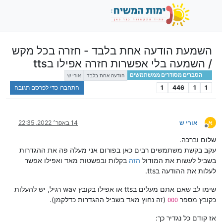
השמעת הודעה אחת בלבד - חזרה בכל מקש
/ השמעה בלי אפשרות חזרה אפילו בtts
הסברים מסודרים ממשתמשים
הודעה אחת בלבד
אורי ש
1
1
446
1
התחברו כדי לפרסם תגובה
א
אורי ש
14 באפר׳ 2022, 22:35
מנותק
שלום וברכה.
עקב בקשת משתמשים רבים כאן בפורום אני מעלה פה את ההגדרות
בשביל לעשות את המודול
הזה
בקלות ובפשטות מאד ואפילו אפשר
לעלות את ההודעה בtts.
שימו לב שאם אתם מעלים בtts או אפילו בקובץ wav רגיל, יש להעלות
כקובץ מספר
(זה נחוץ מאד בשביל ההגדרות כדלקמן).
000
אז קודם כל נגדיר כך: