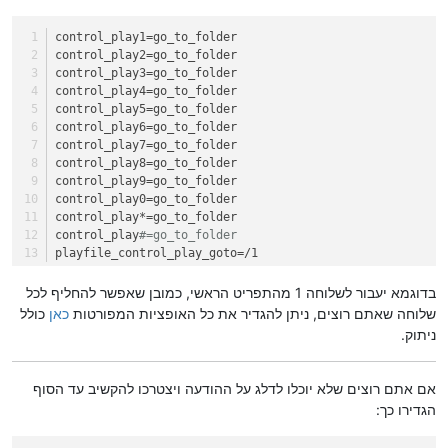
control_play1=go_to_folder
control_play2=go_to_folder
control_play3=go_to_folder
control_play4=go_to_folder
control_play5=go_to_folder
control_play6=go_to_folder
control_play7=go_to_folder
control_play8=go_to_folder
control_play9=go_to_folder
control_play0=go_to_folder
control_play*=go_to_folder
control_play
#=go_to_folder
playfile_control_play_goto=/1
בדוגמא יעבור לשלוחה 1 מהתפריט הראשי, כמובן שאפשר להחליף לכל
שלוחה שאתם רוצים, ניתן להגדיר את כל האופציות המפורטות
כאן
כולל
ניתוק.
אם אתם רוצים שלא יוכלו לדלג על ההודעה ויצטרכו להקשיב עד הסוף
הגדירו כך: