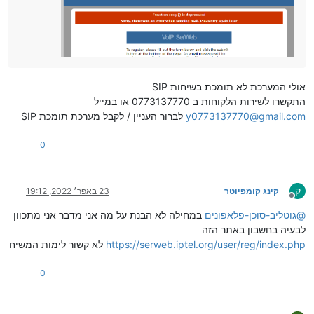
אולי המערכת לא תומכת בשיחות SIP
התקשרו לשירות הלקוחות ב 0773137770 או במייל
y0773137770@gmail.com
לברור העניין / לקבל מערכת תומכת SIP
0
ק
קינג קומפיוטר
23 באפר׳ 2022, 19:12
מנותק
@
גוטליב-סוכן-פלאפונים
במחילה לא הבנת על מה אני מדבר אני מתכוון
לבעיה בחשבון באתר הזה
https://serweb.iptel.org/user/reg/index.php
לא קשור לימות המשיח
0