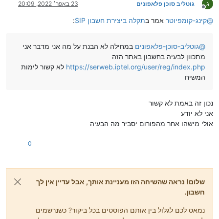
ג
גוטליב סוכן פלאפונים
23 באפר׳ 2022, 20:09
מנותק
@
קינג-קומפיוטר
אמר ב
תקלה ביצירת חשבון SIP
:
@
גוטליב-סוכן-פלאפונים
במחילה לא הבנת על מה אני מדבר אני
מתכוון לבעיה בחשבון באתר הזה
https://serweb.iptel.org/user/reg/index.php
לא קשור לימות
המשיח
נכון זה באמת לא קשור
אני לא יודע
אולי מישהו אחר מהפורום יסביר מה הבעיה
0
שלום! נראה שהשיחה הזו מעניינת אותך, אבל עדיין אין לך
חשבון.
נמאס לכם לגלול בין אותם הפוסטים בכל ביקור? כשנרשמים