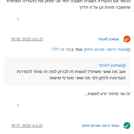
כלומר אם ההגדרה השגויה חשובה יותר אני מוחק את ההגדרה הסותרת
שחשובה פחות וכן על זו הדרך
1
ש
שמעון לאופר
21 ביוני 2020, 16:16
מנותק
@
עמוד-הימני-פטיש-החזק
אמר ב
מה זה ???
:
@
שמעון-לאופר
אגב מה שאני משתדל לעשות זה לבדוק למה זה סותר להגדרות
הקודמות ולתקן לפי מה שאני מעדיף שישאר
זה אני פחות יודע לעשות...
1
ע
עמוד הימני פטיש החזק
21 ביוני 2020, 16:17
מנותק