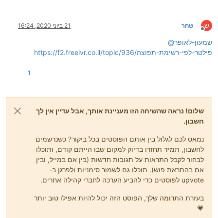
ש
שחר
21 ביוני 2020, 16:24
מנותק
שמעון-לאופר
@
https://f2.freeivr.co.il/topic/936/פילטר-לפי-רשימת-תפוצה
1
שלום! נראה שהשיחה הזו מעניינת אותך, אבל עדיין אין לך
חשבון.
נמאס לכם לגלול בין אותם הפוסטים בכל ביקור? כשנרשמים
לחשבון, תמיד תחזרו בדיוק למקום שבו הייתם קודם, ותוכלו
לבחור לקבל התראות על תגובות חדשות (בין אם במייל, ובין
אם בהתראת פוש). תוכלו גם לשמור סימניות ולפרגן ב-
upvote לפוסטים כדי להביע הערכה לחברי קהילה אחרים.
בעזרת התרומה שלך, הפוסט הזה יכול להיות אפילו טוב יותר
💗