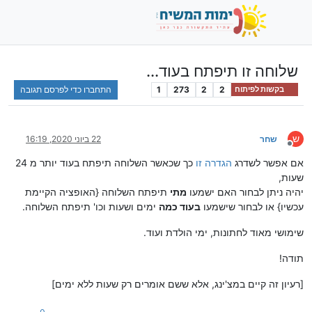
שלוחה זו תיפתח בעוד...
2
2
273
1
התחברו כדי לפרסם תגובה
בקשות לפיתוח
ש
שחר
22 ביוני 2020, 16:19
מנותק
אם אפשר לשדרג
הגדרה זו
כך שכאשר השלוחה תיפתח בעוד יותר מ 24
שעות,
יהיה ניתן לבחור האם ישמעו
מתי
תיפתח השלוחה {האופציה הקיימת
עכשיו} או לבחור שישמעו
בעוד כמה
ימים ושעות וכו' תיפתח השלוחה.
שימושי מאוד לחתונות, ימי הולדת ועוד.
תודה!
[רעיון זה קיים במצ'ינג, אלא ששם אומרים רק שעות ללא ימים]