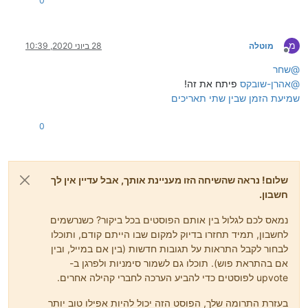
0
מ
מוטלה
28 ביוני 2020, 10:39
מנותק
@
שחר
@
אהרן-שובקס
פיתח את זה!
שמיעת הזמן שבין שתי תאריכים
0
שלום! נראה שהשיחה הזו מעניינת אותך, אבל עדיין אין לך
חשבון.
נמאס לכם לגלול בין אותם הפוסטים בכל ביקור? כשנרשמים
לחשבון, תמיד תחזרו בדיוק למקום שבו הייתם קודם, ותוכלו
לבחור לקבל התראות על תגובות חדשות (בין אם במייל, ובין
אם בהתראת פוש). תוכלו גם לשמור סימניות ולפרגן ב-
upvote לפוסטים כדי להביע הערכה לחברי קהילה אחרים.
בעזרת התרומה שלך, הפוסט הזה יכול להיות אפילו טוב יותר