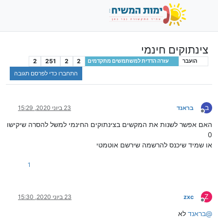
צינתוקים חינמי
2
251
2
2
הועבר
עזרה הדדית למשתמשים מתקדמים
התחברו כדי לפרסם תגובה
ב
בראנד
23 ביוני 2020, 15:29
מנותק
האם אפשר לשנות את המקשים בצינתוקים החינמי למשל להסרה שיקישו
0
או שמיד שיכנס להרשמה שירשם אוטמטי
1
Z
zxc
23 ביוני 2020, 15:30
מנותק
@
בראנד
לא