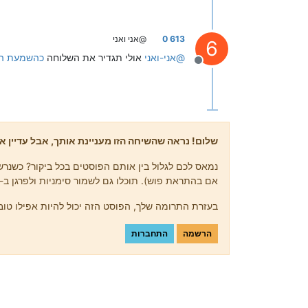
613 0
@אני ואני
6
@
אני-ואני
אולי תגדיר את השלוחה
כהשמעת הוד
מנותק
שלום! נראה שהשיחה הזו מעניינת אותך, אבל עדיין אי
נמאס לכם לגלול בין אותם הפוסטים בכל ביקור? כשנרשמ
אם בהתראת פוש). תוכלו גם לשמור סימניות ולפרגן ב-upvote לפוסטים כדי להביע הערכה לחברי קהילה אחרים.
בעזרת התרומה שלך, הפוסט הזה יכול להיות אפילו טוב 
הרשמה
התחברות