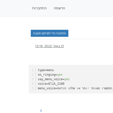
הרשמה
התחברות
התחברו כדי לפרסם תגובה
21 באוק׳ 2022, 13:16
type
=menu
no_ringing
=
yes
say_menu_voice
=
yes
voice
=Elik_2100
menu_voice
0