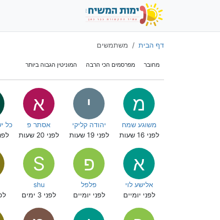
דף הבית
משתמשים
מחובר
מפרסמים הכי הרבה
המוניטין הגבוה ביותר
מ
י
א
משוגע שמח
יהודה קליקי
אסתר פ
כל י
לפני 16 שעות
לפני 19 שעות
לפני 20 שעות
לפני 23 
א
פ
S
אלישע לוי
פלפל
shu
לפני יומיים
לפני יומיים
לפני 3 ימים
לפני 