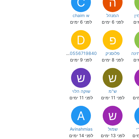
ה
C
ין
המנהל
chaim w
לפני 6 ימים
לפני 6 ימים
פ
D
ינה
פלוסניק
dss0556719840
לפני 8 ימים
לפני 9 ימים
ש
ש
ש"מ
שוקה הלוי
לפני 11 ימים
לפני 11 ימים
ש
A
י
שמול
Avinahmias
לפני 13 ימים
לפני 14 ימים