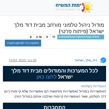
מודול ניהול טלפוני מורחב מבית דוד מלך
ישראל (פיתוח פרטי)
4
2.1k
3
11
טיפים עצות והדגמות מהמשתמשים
התחברו כדי לפרסם תגובה
ד
דוד_מלך_ישראל
20 בינו׳ 2023, 13:03
מנותק
לכל המערכות והמודולים מבית דוד מלך
ישראל
לחצו כאן
ההגדרות בשלוחה
האפשרויות במודול (אפשרויות מודגשות הם אפשרויות שלא קיימות כיום
דרך הטלפון, שאר האפשרויות קיימות ושילבנו אותם במודול הזה):
התחברות