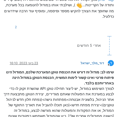
ותודה על הקריינות...
), ושילבתי אותו במודול להטמעה בכל מערכת,
מה שחוסך את הצורך להקיש מספר וסיסמה, ומוסיף עוד הרבה שידרוגים
כדלעיל.
2
אחרי 5 חודשים
ד
דוד_מלך_ישראל
23 ביוני 2023, 16:10
מנותק
שימו לב: מודול זה דורש את הכנסת טוקן המערכת שלכם, המודול הינו
פיתוח פרטי ואינו קשור לימות המשיח, הכנסת הטוקן במודול הינה
באחריותכם בלבד.
לצורך השימוש במודול, יש ליצור תחילה טוקן API שהשרת זקוק לו כדי
לבצע במערכת את הפעולות שאתם מגדירים, יצירת הטוקן מתבצעת דרך
אתר הניהול, בלשונית אבטחה>מפתחות גישה>(נפתח חלון חדש לניהול
טוקנים)>יצירת מפתח חדש>(כאן תוכלו להגביל את תאריך התוקף של
המודול, או את הפקודות והפעולות שהוא מורשה לבצע, במודול זה
[בשונה ממודולים אחרים שלי], כיון שהמודול משתמש בפקודות שונות,