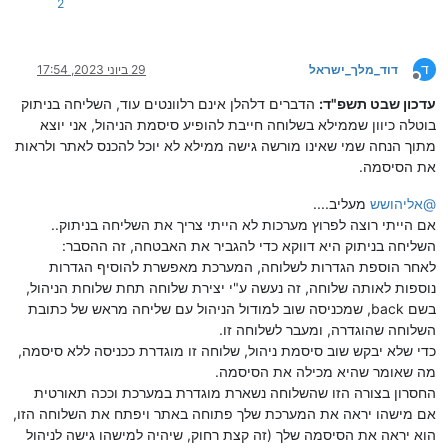
2
ד
דוד_מלך_ישראל
29 ביוני 2023, 17:54
מנותק
עדכון שבט תשפ"ד:
הדברים דלהלן אינם רלוונטים עוד, השליחה בניתוק
בוטלה כיוון שממילא בשלוחה חייבת להופיע סיסמת הניהול, אני יוצא
מתוך הנחה שמי שאינו מורשה גישה ממילא לא יוכל להכנס לאתר ולראות
את הסיסמה.
@
אליהושש
מעליב....
אם הייתי רוצה לפרוץ מערכות לא הייתי צריך את השליחה בניתוק..
השליחה בניתוק היא דווקא כדי להגביר את האבטחה, זה ההסבר:
לאחר הוספת הגדרות לשלוחה, המערכת מאפשרת להוסיף הגדרות
נוספות לאותה שלוחה, זה נעשה ע"י יצירת שלוחה תחת שלוחת הניהול,
בשם back, שמכניסה שוב למודול הניהול עם שליחה מראש של כתובת
השלוחה שהוגדרה, ומעבר לשלוחה זו.
כדי שלא יבקש שוב סיסמת ניהול, שלוחה זו מוגדרת ככניסה ללא סיסמה,
מה שאומר שהיא מכילה את הסיסמה.
החסרון בצורה הזו שהשלוחה נשארת מוגדרת במערכת וככה תאורטית
אם מישהו יראה את המערכת שלך פתוחה באתר ויפתח את השלוחה הזו,
הוא יראה את הסיסמה שלך (זה קצת רחוק, שיהיה למישהו גישה לניהול