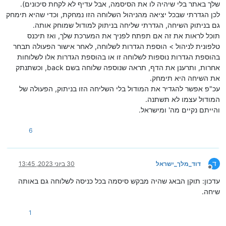
שלך באתר בלי שיהיה לו את הסיסמה, אבל עדיף לא לקחת סיכונים).
לכן הגדרתי שבכל יציאה מהניהול השלוחה הזו נמחקת, וכדי שהיא תימחק
גם בניתוק השיחה, הגדרתי שליחה בניתוק למודול שמוחק אותה.
תוכל לראות את זה אם תפתח לפניך את המערכת שלך, ואז תיכנס
טלפונית לניהול > הוספת הגדרות לשלוחה, לאחר אישור הפעולה תבחר
בהוספת הגדרות נוספות לשלוחה זו או בהוספת הגדרות אלו לשלוחות
אחרות, ותרענן את הדף, תראה שנוספה שלוחה בשם back, וכשתנתק
את השיחה היא תימחק.
עכ"פ אפשר להגדיר את המודול בלי השליחה הזו בניתוק, הפעולה של
המודול עצמו לא תשתנה.
והייתם נקיים מה' ומישראל.
6
ד
דוד_מלך_ישראל
30 ביוני 2023, 13:45
מנותק
עדכון: תוקן הבאג שהיה מבקש סיסמה בכל כניסה לשלוחה גם באותה
שיחה.
1