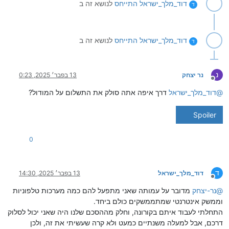
דוד_מלך_ישראל
התייחס
לנושא זה ב
ד
דוד_מלך_ישראל
התייחס
לנושא זה ב
ד
נ
נר יצחק
13 בפבר׳ 2025, 0:23
מנותק
@
דוד_מלך_ישראל
דרך איפה אתה סולק את התשלום על המודול?
Spoiler
0
ד
דוד_מלך_ישראל
13 בפבר׳ 2025, 14:30
מנותק
@
נר-יצחק
מדובר על עמותה שאני מתפעל להם כמה מערכות טלפוניות
וממשק אינטרנטי שמתממשקים כולם ביחד.
התחלתי לעבוד איתם בקורונה, וחלק מההסכם שלנו היה שאני יכול לסלוק
דרכם, אבל למעלה משנתיים כמעט ולא קרה שעשיתי את זה, ולכן