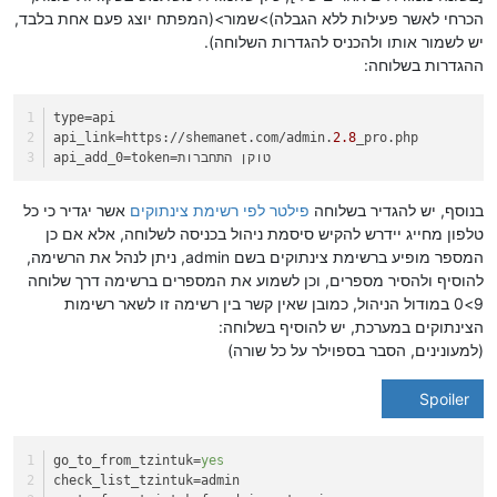
הכרחי לאשר פעילות ללא הגבלה)>שמור>(המפתח יוצג פעם אחת בלבד,
יש לשמור אותו ולהכניס להגדרות השלוחה).
ההגדרות בשלוחה:
type
=api
api_link
=https://shemanet.com/admin.
2.8
_pro.php
=token=טוקן התחברות
api_add_0
בנוסף, יש להגדיר בשלוחה
פילטר לפי רשימת צינתוקים
אשר יגדיר כי כל
טלפון מחייג יידרש להקיש סיסמת ניהול בכניסה לשלוחה, אלא אם כן
המספר מופיע ברשימת צינתוקים בשם admin, ניתן לנהל את הרשימה,
להוסיף ולהסיר מספרים, וכן לשמוע את המספרים ברשימה דרך שלוחה
9>0 במודול הניהול, כמובן שאין קשר בין רשימה זו לשאר רשימות
הצינתוקים במערכת, יש להוסיף בשלוחה:
(למעונינים, הסבר בספוילר על כל שורה)
Spoiler
go_to_from_tzintuk
=
yes
check_list_tzintuk
=admin