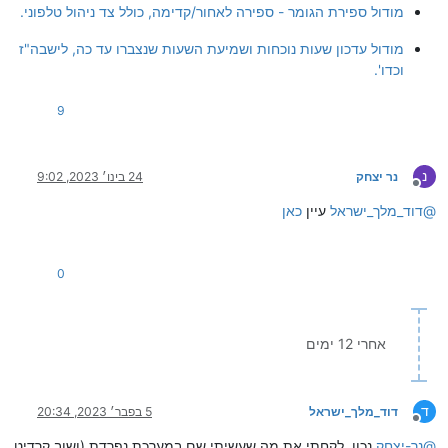
מודול ספירת הגומר - ספירה לאחור/קדימה, כולל צד ניהול טלפוני.
מודול עדכון שעות נוכחות ושמיעת השעות שנצברו עד כה, לישבה"ז
וכדו'.
9
נ
נר יצחק
24 בינו׳ 2023, 9:02
מנותק
@
דוד_מלך_ישראל
עיין
כאן
0
אחרי 12 ימים
ד
דוד_מלך_ישראל
5 בפבר׳ 2023, 20:34
מנותק
@
נר-יצחק
נכון, לקחתי את מה שעשיתי שם במערכת נפרדת (ושוב קרדיט