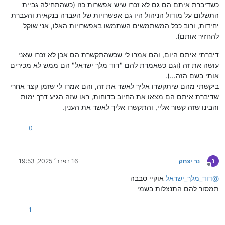
כשדיברת איתם הם גם לא זכרו שיש אפשרות כזו (כשהתחילה גביית
התשלום על מודול הניהול היו גם אפשרויות של העברה בנקאית והעברת
יחידות, ורוב ככל המשתמשים השתמשו באפשרויות האלו, אני שוקל
להחזיר אותם).
דיברתי איתם היום, והם אמרו לי שכשהתקשרת הם אכן לא זכרו שאני
עושה את זה (וגם כשאמרת להם "דוד מלך ישראל" הם ממש לא מכירים
אותי בשם הזה...).
ביקשתי מהם שיתקשרו אליך לאשר את זה, והם אמרו לי שזמן קצר אחרי
שדיברת איתם הם מצאו את החיוב בדוחות, ראו שזה הגיע דרך ימות
והבינו שזה קשור אליי, והתקשרו אליך לאשר את הענין.
0
נ
נר יצחק
16 בפבר׳ 2025, 19:53
מנותק
@
דוד_מלך_ישראל
אוקיי סבבה
תמסור להם התנצלות בשמי
1