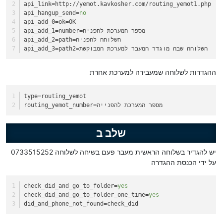
api_link
=http://yemot.kavkosher.com/routing_yemot1.php
api_hangup_send
=
no
api_add_0
=ok=OK
=number=מספר המערכת להפניה
api_add_1
=path=השלוחה להפניה
api_add_2
=path2=השלוחה שבה מוגדר המעבר למערכת המבוקשת
api_add_3
ההגדרות לשלוחה שמעבירה למערכת אחרת
type
=routing_yemot
=מספר המערכת להפנייה
routing_yemot_number
שלב ב
יש להגדיר בשלוחה הראשית מעבר פעם בשיחה לשלוחה 0733515252
על ידי הכנסת ההגדרה
check_did_and_go_to_folder
=
yes
check_did_and_go_to_folder_one_time
=
yes
did_and_phone_not_found
=check_did