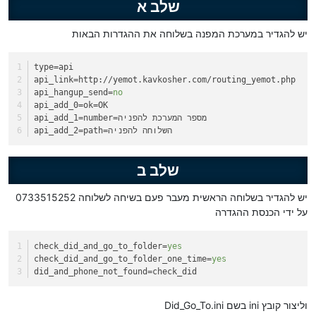
שלב א
יש להגדיר במערכת המפנה בשלוחה את ההגדרות הבאות
type
=api
api_link
=http://yemot.kavkosher.com/routing_yemot.php
api_hangup_send
=
no
api_add_0
=ok=OK
=number=מספר המערכת להפניה
api_add_1
=path=השלוחה להפניה
api_add_2
שלב ב
יש להגדיר בשלוחה הראשית מעבר פעם בשיחה לשלוחה 0733515252
על ידי הכנסת ההגדרה
check_did_and_go_to_folder
=
yes
check_did_and_go_to_folder_one_time
=
yes
did_and_phone_not_found
=check_did
וליצור קובץ ini בשם Did_Go_To.ini