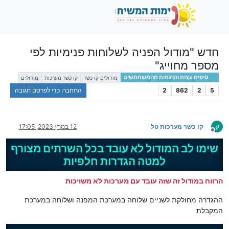
חדש "מודול הפניה לשלוחות פנימיות לפי
מספר מחוייג"
טיפים עצות והדגמות מהמשתמשים
מודולים קו כשר
קו כשר מערכות
מודולים
5
2
862
2
התחברו כדי לפרסם תגובה
ק
קו כשר מערכות טל
12 במרץ 2023, 17:05
מנותק
שימו לב המודול לא עובד בכל השרתים מצורף
למטה הגדרות חלפיות
הרווח במודול זה שזה עובד עם מערכות לא משויכות
ההגדרה מחולקת לשניים שלוחה במערכת המפנה ושלוחה במערכת
המקבלת