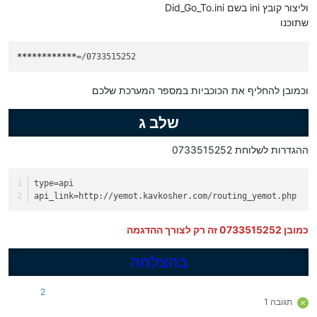
וליצור קובץ ini בשם Did_Go_To.ini
שתוכנו
****
****
****
=/0733515252
וכמובן להחליף את הכוכביות במספר המערכת שלכם
שלב ג
ההגדרות לשלוחת 0733515252
type
=api
api_link
=http://yemot.kavkosher.com/routing_yemot.php
כמובן 0733515252 זה רק לצורך ההדגמה
בהצלחה
2
תגובה 1
א