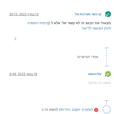
ק
קו כשר מערכות טל
13 במרץ 2023, 20:13
מנותק
מצאתי את הבאג זה לא קשור אלי אלא ל
@
ימות-המשיח
להלן הקישור לדיווח
2
אחרי חודשיים
א
אליהושש
19 במאי 2023, 9:39
מנותק
פוסט זה נמחק!
תפארת יעקבב
התייחס
לנושא זה ב
ת