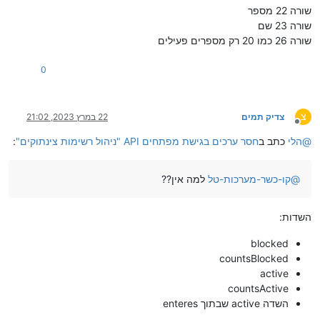
שורה 22 מספר
שורה 23 שם
שורה 26 כמו 20 רק מספרים פעילים
0
צ
צדיק תמים
22 במרץ 2023, 21:02
מנותק
@
הלי
כתב ב
חסר ערכים בגישת מפתחים API "ניהול רשימות צינתוקים"
:
@
קו-כשר-מערכות-טל
למה אין??
השדות:
blocked
countsBlocked
active
countsActive
השדה active שבתוך enteres