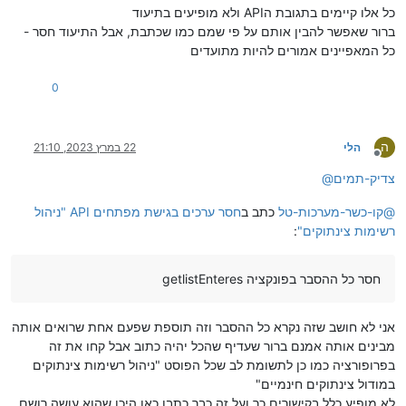
כל אלו קיימים בתגובת הAPI ולא מופיעים בתיעוד
ברור שאפשר להבין אותם על פי שמם כמו שכתבת, אבל התיעוד חסר -
כל המאפיינים אמורים להיות מתועדים
0
ה
הלי
22 במרץ 2023, 21:10
מנותק
צדיק-תמים
@
@
קו-כשר-מערכות-טל
כתב ב
חסר ערכים בגישת מפתחים API "ניהול
רשימות צינתוקים"
:
חסר כל ההסבר בפונקציה getlistEnteres
אני לא חושב שזה נקרא כל ההסבר וזה תוספת שפעם אחת שרואים אותה
מבינים אותה אמנם ברור שעדיף שהכל יהיה כתוב אבל קחו את זה
בפרופורציה כמו כן לתשומת לב שכל הפוסט "ניהול רשימות צינתוקים
במודול צינתוקים חינמיים"
לא מופיע כלל בקישורים כך ועל זה כבר כתבו כאן היכן שהוא עושה רושם