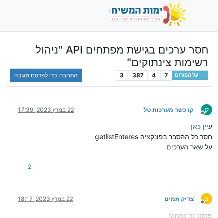
חסר ערכים בגישת מפתחים API "ניהול
רשימות צינתוקים"
7
4
387
3
התחברו כדי לפרסם תגובה
על הפורום
ק
קו כשר מערכות טל
22 במרץ 2023, 17:39
מנותק
עיין
כאן
חסר כל ההסבר בפונקציה getlistEnteres
על שאר הערכים
2
צ
צדיק תמים
22 במרץ 2023, 18:17
מנותק
פוסט זה נמחק!