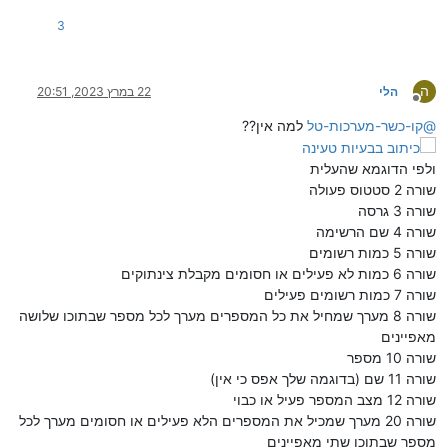
}
3
]
,
"blocked"
:
[
{
"phone"
:
"0796075563"
,
ה
הלי
22 במרץ 2023, 20:51
"name"
:
null
מנותק
}
@
קו-כשר-מערכות-טל
למה אין??
]
,
"active"
:
[
ולפי הדוגמא שהעלית
{
שורה 2 סטטוס פעולה
"phone"
:
"0733515252"
,
שורה 3 גרסה
"name"
:
null
}
שורה 4 שם הרשימה
]
שורה 5 כמות רשומים
}
שורה 6 כמות לא פעילים או חסומים מקבלת צינתוקים
שורה 7 כמות רשומים פעילים
שורה 8 מערך שמחיל את כל המספרים מערך לכל מספר שבתוכו שלושה
מאפיינים
שורה 10 מספר
שורה 11 שם (בדוגמה שלך אפס כי אין)
שורה 12 מצב המספר פעיל או כבוי
שורה 20 מערך שמכיל את המספרים הלא פעילים או חסומים מערך לכל
מספר שבתוכו שתי מאפיינים