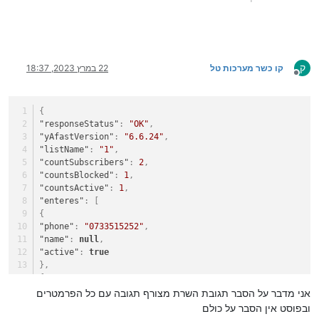
ק
קו כשר מערכות טל
22 במרץ 2023, 18:37
מנותק
{
"responseStatus"
:
"OK"
,
"yAfastVersion"
:
"6.6.24"
,
"listName"
:
"1"
,
"countSubscribers"
:
2
,
"countsBlocked"
:
1
,
"countsActive"
:
1
,
"enteres"
:
[
{
"phone"
:
"0733515252"
,
"name"
:
null
,
"active"
:
true
}
,
{
"phone"
:
"0796075563"
,
אני מדבר על הסבר תגובת השרת מצורף תגובה עם כל הפרמטרים
"name"
:
null
,
ובפוסט אין הסבר על כולם
"active"
:
false