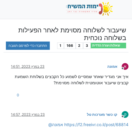
שיעבור לשלוחה מסוימת לאחר הפעילות
בשלוחה נוכחית
3
2
166
1
התחברו כדי לפרסם תגובה
שאלות ועזרה הדדית
א
אמונה
23 במרץ 2023, 14:51
מנותק
איך אני מגדיר שאחר שמסיים לשמוע כל הקבצים בשלוחת השמעת
קבצים שיעבור אוטומטית לשלוחה מסוימת?
0
ק
קו כשר מערכות טל
23 במרץ 2023, 14:57
מנותק
https://f2.freeivr.co.il/post/68814
אמונה
@