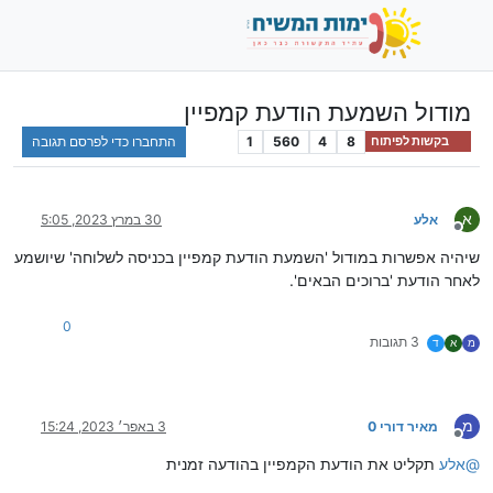
מודול השמעת הודעת קמפיין
8
4
560
1
התחברו כדי לפרסם תגובה
בקשות לפיתוח
א
אלע
30 במרץ 2023, 5:05
מנותק
שיהיה אפשרות במודול 'השמעת הודעת קמפיין בכניסה לשלוחה' שיושמע
לאחר הודעת 'ברוכים הבאים'.
0
3 תגובות
מ
א
ד
מ
מאיר דורי 0
3 באפר׳ 2023, 15:24
מנותק
@
אלע
תקליט את הודעת הקמפיין בהודעה זמנית