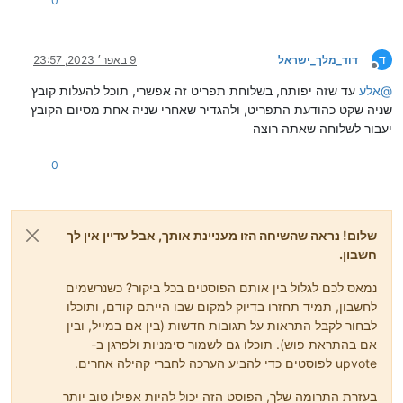
0
ד
דוד_מלך_ישראל
9 באפר׳ 2023, 23:57
מנותק
@
אלע
עד שזה יפותח, בשלוחת תפריט זה אפשרי, תוכל להעלות קובץ
שניה שקט כהודעת התפריט, ולהגדיר שאחרי שניה אחת מסיום הקובץ
יעבור לשלוחה שאתה רוצה
0
שלום! נראה שהשיחה הזו מעניינת אותך, אבל עדיין אין לך
חשבון.
נמאס לכם לגלול בין אותם הפוסטים בכל ביקור? כשנרשמים
לחשבון, תמיד תחזרו בדיוק למקום שבו הייתם קודם, ותוכלו
לבחור לקבל התראות על תגובות חדשות (בין אם במייל, ובין
אם בהתראת פוש). תוכלו גם לשמור סימניות ולפרגן ב-
upvote לפוסטים כדי להביע הערכה לחברי קהילה אחרים.
בעזרת התרומה שלך, הפוסט הזה יכול להיות אפילו טוב יותר