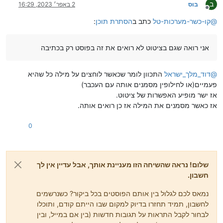
ב
בוס
2 באפר׳ 2023, 16:29
מנותק
@
קו-כשר-מערכות-טל
כתב ב
הסתרת תוכן
:
אני רואה שגם בציטוט לא רואים את זה בפוסט רק בכתיבה
@
דוד_מלך_ישראל
התכוון לומר שכאשר לוחצים על מילה כל שהיא
פעמיים(או לחילופין מסמנים אותה עם העכבר)
אז ישר מופיע האפשרות של ציטוט.
אז כאשר מסמנים את המילה אז כן רואים אותה.
0
שלום! נראה שהשיחה הזו מעניינת אותך, אבל עדיין אין לך
חשבון.
נמאס לכם לגלול בין אותם הפוסטים בכל ביקור? כשנרשמים
לחשבון, תמיד תחזרו בדיוק למקום שבו הייתם קודם, ותוכלו
לבחור לקבל התראות על תגובות חדשות (בין אם במייל, ובין