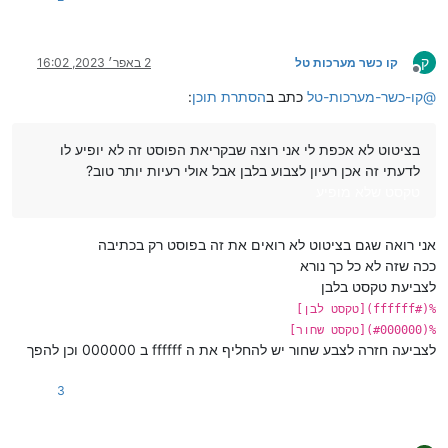
ק
קו כשר מערכות טל
2 באפר׳ 2023, 16:02
מנותק
@
קו-כשר-מערכות-טל
כתב ב
הסתרת תוכן
:
בציטוט לא אכפת לי אני רוצה שבקריאת הפוסט זה לא יופיע לו
לדעתי זה אכן רעיון לצבוע בלבן אבל אולי רעיות יותר טוב?
טקסט שלא מופיע
אני רואה שגם בציטוט לא רואים את זה בפוסט רק בכתיבה
ככה שזה לא כל כך נורא
לצביעת טקסט בלבן
%(#ffffff)[טקסט לבן]
%(#000000)[טקסט שחור]
לצביעה חזרה לצבע שחור יש להחליף את ה ffffff ב 000000 וכן להפך
3