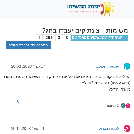
משימות - צינתוקים יעבדו בחג?
1
259
3
3
עזרה הדדית למשתמשים מתקדמים
התחברו כדי לפרסם תגובה
י
יענקלה הכוכב
1 באפר׳ 2023, 20:03
מנותק
יש לי כמה קווים שמתוזמנים שם כל יום צינתוק דרך משימות, כעת בפסח
(בחג עצמו) זה יצנתק?או לא
מישהו יודע?
0
2 תגובות
ל
ל
לבנות בגדול.
1 באפר׳ 2023, 20:11
מנותק