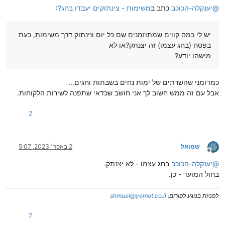
@
יענקלה-הכוכב
כתב ב
משימות - צינתוקים יעבדו בחג?
:
יש לי כמה קווים שמתוזמנים שם כל יום צינתוק דרך משימות, כעת
בפסח (בחג עצמו) זה יצנתק?או לא
מישהו יודע?
כמדומני שהשרתים של ימות נחים בשבתות וחגים...
אבל עם זה ממש חשוב לך אני חושב שכדאי שתפנה לשירות הלקוחות.
2
שמואל
2 באפר׳ 2023, 5:07
מנותק
@
יענקלה-הכוכב
בחג עצמו - לא יצנתק.
בחול המועד - כן.
לפניות בנוגע לפורום:
shmuel@yemot.co.il
7