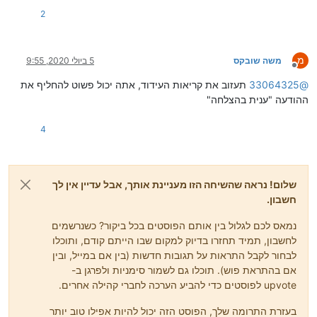
2
מ
משה שובקס
5 ביולי 2020, 9:55
מנותק
@
33064325
תעזוב את קריאות העידוד, אתה יכול פשוט להחליף את
ההודעה "ענית בהצלחה"
4
שלום! נראה שהשיחה הזו מעניינת אותך, אבל עדיין אין לך
חשבון.
נמאס לכם לגלול בין אותם הפוסטים בכל ביקור? כשנרשמים
לחשבון, תמיד תחזרו בדיוק למקום שבו הייתם קודם, ותוכלו
לבחור לקבל התראות על תגובות חדשות (בין אם במייל, ובין
אם בהתראת פוש). תוכלו גם לשמור סימניות ולפרגן ב-
upvote לפוסטים כדי להביע הערכה לחברי קהילה אחרים.
בעזרת התרומה שלך, הפוסט הזה יכול להיות אפילו טוב יותר