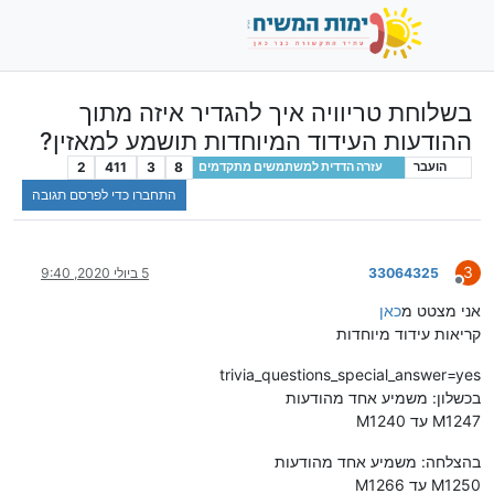
בשלוחת טריוויה איך להגדיר איזה מתוך
ההודעות העידוד המיוחדות תושמע למאזין?
2
411
3
8
הועבר
עזרה הדדית למשתמשים מתקדמים
התחברו כדי לפרסם תגובה
3
33064325
5 ביולי 2020, 9:40
מנותק
אני מצטט מ
כאן
קריאות עידוד מיוחדות
trivia_questions_special_answer=yes
בכשלון: משמיע אחד מהודעות
M1240 עד M1247
בהצלחה: משמיע אחד מהודעות
M1250 עד M1266