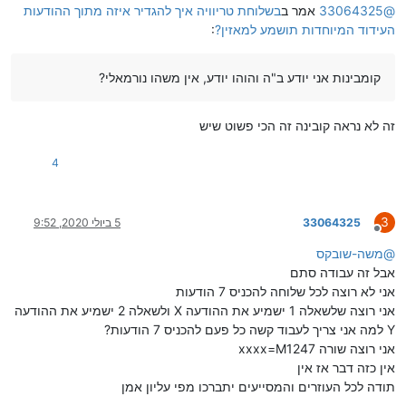
@
33064325
אמר ב
בשלוחת טריוויה איך להגדיר איזה מתוך ההודעות
העידוד המיוחדות תושמע למאזין?
:
קומבינות אני יודע ב"ה והוהו יודע, אין משהו נורמאלי?
זה לא נראה קובינה זה הכי פשוט שיש
4
3
33064325
5 ביולי 2020, 9:52
מנותק
@
משה-שובקס
אבל זה עבודה סתם
אני לא רוצה לכל שלוחה להכניס 7 הודעות
אני רוצה שלשאלה 1 ישמיע את ההודעה X ולשאלה 2 ישמיע את ההודעה
Y למה אני צריך לעבוד קשה כל פעם להכניס 7 הודעות?
אני רוצה שורה xxxx=M1247
אין כזה דבר אז אין
תודה לכל העוזרים והמסייעים יתברכו מפי עליון אמן