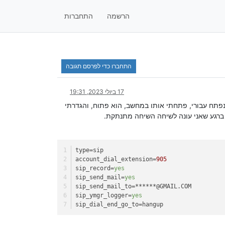
הרשמה
התחברות
התחברו כדי לפרסם תגובה
17 ביולי 2023, 19:31
קישור שנפתח עבורי, פתחתי אותו במחשב, הוא פתוח, והגדרתי
ך ברגע שאני עונה לשיחה השיחה מתנתקת.
type
=sip
account_dial_extension
=
905
sip_record
=
yes
sip_send_mail
=
yes
sip_send_mail_to
=******@GMAIL.COM
sip_ymgr_logger
=
yes
sip_dial_end_go_to
=hangup