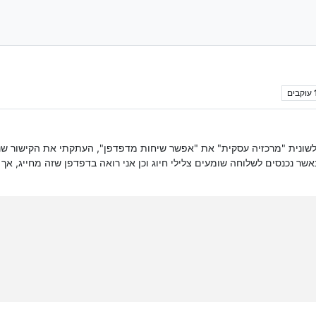
עוקבים
S, הגדרתי במערכת בלשונית "מרכזיה עסקית" את "אפשר שיחות מדפדפן", העתקתי את ה
שר נכנסים לשלוחה שומעים צלילי חיוג וכן אני רואה בדפדפן שזה מחייג, א