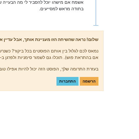
אשמח אם מישהו יוכל להסביר לי מה הבעייה של
בתודה מראש למסייעים.
שלום! נראה שהשיחה הזו מעניינת אותך, אבל עדיין אי
נמאס לכם לגלול בין אותם הפוסטים בכל ביקור? כשנרשמ
אם בהתראת פוש). תוכלו גם לשמור סימניות ולפרגן ב-upvote לפוסטים כדי להביע הערכה לחברי קהילה אחרים.
בעזרת התרומה שלך, הפוסט הזה יכול להיות אפילו טוב 
הרשמה
התחברות